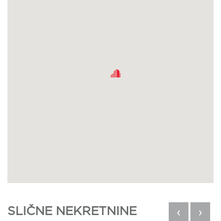
SLIČNE NEKRETNINE
‹
›