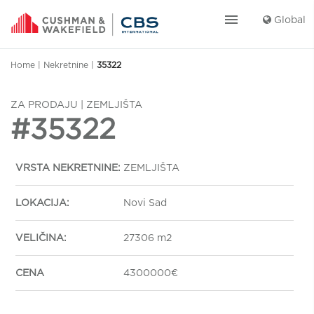
menu
Global
Home
|
Nekretnine
|
35322
ZA PRODAJU | ZEMLJIŠTA
#35322
VRSTA NEKRETNINE:
ZEMLJIŠTA
LOKACIJA:
Novi Sad
VELIČINA:
27306 m2
CENA
4300000€