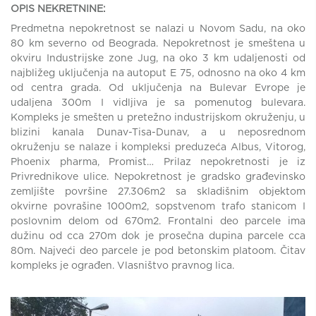
OPIS NEKRETNINE:
Predmetna nepokretnost se nalazi u Novom Sadu, na oko
80 km severno od Beograda. Nepokretnost je smeštena u
okviru Industrijske zone Jug, na oko 3 km udaljenosti od
najbližeg uključenja na autoput E 75, odnosno na oko 4 km
od centra grada. Od uključenja na Bulevar Evrope je
udaljena 300m I vidljiva je sa pomenutog bulevara.
Kompleks je smešten u pretežno industrijskom okruženju, u
blizini kanala Dunav-Tisa-Dunav, a u neposrednom
okruženju se nalaze i kompleksi preduzeća Albus, Vitorog,
Phoenix pharma, Promist… Prilaz nepokretnosti je iz
Privrednikove ulice. Nepokretnost je gradsko građevinsko
zemljište površine 27.306m2 sa skladišnim objektom
okvirne povrašine 1000m2, sopstvenom trafo stanicom I
poslovnim delom od 670m2. Frontalni deo parcele ima
dužinu od cca 270m dok je prosečna dupina parcele cca
80m. Najveći deo parcele je pod betonskim platoom. Čitav
kompleks je ograđen. Vlasništvo pravnog lica.