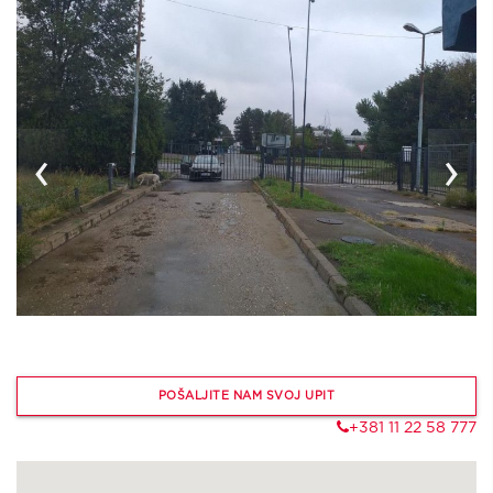
‹
›
POŠALJITE NAM SVOJ UPIT
+381 11 22 58 777