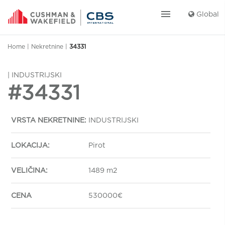
menu
Global
Home
|
Nekretnine
|
34331
| INDUSTRIJSKI
#34331
VRSTA NEKRETNINE:
INDUSTRIJSKI
LOKACIJA:
Pirot
VELIČINA:
1489 m2
CENA
530000€