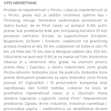
OPIS NEKRETNINE:
Prodaje se nepokretnost u Pirotu. Lokacija nepokretnosti je
u Pirotu, gradu koji je sedište istoimene opštine kao i
Pirotskog okruga. Generalna saobraćajna povezanost je
dobra budući da se Pirot nalazi uz autoput E-80, putni
pravac koji predstavlja krak pan evropskog koridora 10 koji
povezuje centralnu Evropu sa jugoistočnom Evropom,
Bugarskom, Grčkom i Turskom. Udaljenost od graničnog
prelaza Gradina je oko 30 km, udaljenost od Sofije je oko 70
km, od Niša oko 75 km, dok je Beograd udaljen oko 300 km.
Uključenje na auto-put E-80 je na manje od 1 km. Konkretna
lokacija je u severnom delu grada, na ulaznom pravcu
prema Nišu i Zaječaru, u okviru industrijske zone grada
Pirota odnosno Slobodne zone. Na području Slobodne zone
prema dostupnim podacima sa sajta Slobodne zone Pirota
posluje 67 trgovačkih i 19 proizvodnih kompanija koje
zapošljavaju oko 6.000 radnika. Lokacija na kojoj se
predmetna nepokretnost nalazi je u obuhvatu Plana
detaljne regulacije „Logistički centar Pirot“. Nepokretnost
predstavlja Zgradu drvne industrije, industrije nameštaja i
proizvodnja papira - nadstrešnica za skladištenje drvene