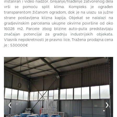
instaliran i video nadzor. Grejanje/hlađenje zatvorenog dela
vrši se pomoću split klima. Kompleks je ograđen
transparentom žičanom ogradom, dok je na ulazu sa južne
strane postavljena klizna kapija. Objekat se nalalazi na
gradjevinskim parcelama ukupne okvirne površine od oko
16028 m2. Parcele zbog blizine auto-puta predstavljaju
značajan potencijal za gradnju industrijskih objekata.
Vlasnik nepokretnosti je pravno lice. Tražena prodajna cena
je : 530000€
‹
›