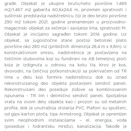
građe. Objekat je ukupne bruto/neto površine 1.489
m2/1.467 m2 gabarita 60,6x24,6 m, prizemen spratnosti i
suštinski predstavlja nadstrešnicu čiji je deo bruto površine
290 m2 tokom 2021. godine prenamenjen u proizvodno-
magacinski objekat za sečenje i savijanje lima, spratnosti Pr.
Objekat je inicijalno sagrađen tokom 2016 godine. Uz
objekat, sa jugoistočne stane postoji betonski plato
površine oko 280 m2 (približnih dimenzija 28,4 m x 9,8m). U
konstruktivnom smislu, nadstrešnica je postavljena na
čeličnim stubovima koji su fundirani na AB temeljnoj ploči
koja je izdignuta u odnosu na kotu tla. Krov je kos,
dvovodni, na čeličnoj potkonstrukciji sa pokrivačem od TR
lima u delu koji formira nadstrešnicu dok su iznad
rekonstruisanog deo objekta postavljeni sendvič paneli.
Rekonstruisani deo poseduje zidove sa kombinovanim
ispunama - TR lim i delimično sendvič paneli. Spoljašnja
vrata na ovom delu objekta kao i prozori su od metalnih
profila, dok je unutrašnja stolarija PVC. Plafoni su spušteni,
od gips-karton ploča, tipa Armstrong. Objekat je opremljen
svim neophodnim instalacijama – el. energija, voda
(poseduje i hidrantsku mrežu), kanalizacija. Takođe je