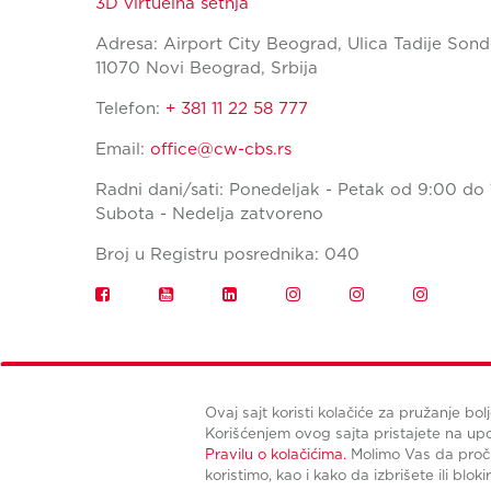
3D virtuelna šetnja
Adresa: Airport City Beograd, Ulica Tadije Sond
11070 Novi Beograd, Srbija
Telefon:
+ 381 11 22 58 777
Email:
office@cw-cbs.rs
Radni dani/sati: Ponedeljak - Petak od 9:00 do 
Subota - Nedelja zatvoreno
Broj u Registru posrednika: 040
Ovaj sajt koristi kolačiće za pružanje bol
Korišćenjem ovog sajta pristajete na u
Pravilu o kolačićima.
Molimo Vas da proči
koristimo, kao i kako da izbrišete ili bloki