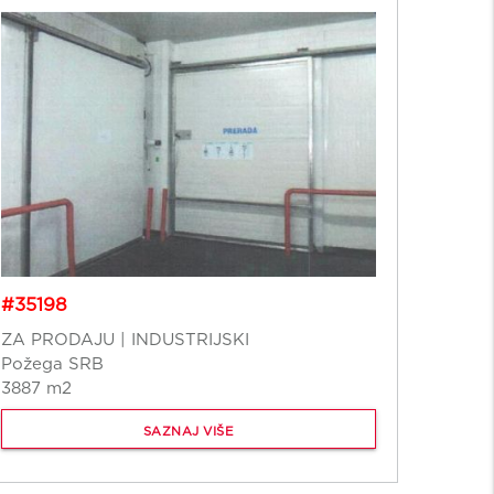
#35198
#352
ZA PRODAJU | INDUSTRIJSKI
FOR R
Požega SRB
Beogr
3887 m2
1643 
SAZNAJ VIŠE