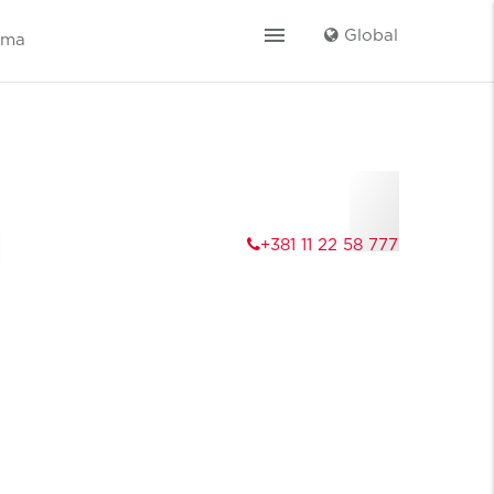
menu
Global
ama
›
+381 11 22 58 777