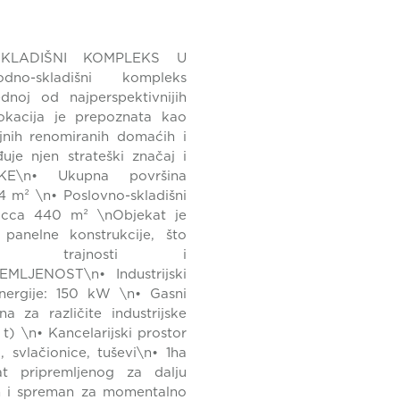
SKLADIŠNI KOMPLEKS U
no-skladišni kompleks
ednoj od najperspektivnijih
Lokacija je prepoznata kao
ojnih renomiranih domaćih i
je njen strateški značaj i
KE\n• Ukupna površina
4 m² \n• Poslovno-skladišni
: cca 440 m² \nObjekat je
panelne konstrukcije, što
ns trajnosti i
MLJENOST\n• Industrijski
nergije: 150 kW \n• Gasni
 za različite industrijske
t) \n• Kancelarijski prostor
, svlačionice, tuševi\n• 1ha
t pripremljenog za dalju
n i spreman za momentalno