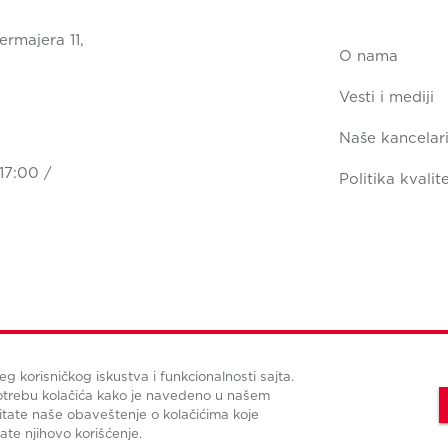
ermajera 11,
O nama
Vesti i mediji
Naše kancelari
17:00 /
Politika kvalit
jeg korisničkog iskustva i funkcionalnosti sajta.
Uslovi korišćenja
Politika privatnosti
Upravljanje kolačićima
potrebu kolačića kako je navedeno u našem
tate naše obaveštenje o kolačićima koje
© Copyright Cushman & Wakefield CBS international 2022.
All Rights Reserved.
rate njihovo korišćenje.