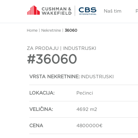
Naš tim
Home
|
Nekretnine
|
36060
ZA PRODAJU | INDUSTRIJSKI
#36060
VRSTA NEKRETNINE:
INDUSTRIJSKI
LOKACIJA:
Pećinci
VELIČINA:
4692 m2
CENA
4800000€