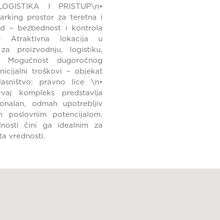
\nLOGISTIKA I PRISTUP\n•
arking prostor za teretna i
d – bezbednost i kontrola
• Atraktivna lokacija u
za proizvodnju, logistiku,
\n• Mogućnost dugoročnog
icijalni troškovi – objekat
sništvo: pravno lice \n•
aj kompleks predstavlja
cionalan, odmah upotrebljiv
im poslovnim potencijalom.
ilnosti čini ga idealnim za
ta vrednosti.