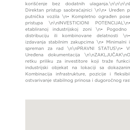
korišćenje bez dodatnih ulaganja.\n\n\n
Direktan pristup saobraćajnici \n\n• Uređen p
putnička vozila \n• Kompletno ograđen pose
pristupa \n\nINVESTICIONI POTENCIJAL\n
etabliranoj industrijskoj zoni \n• Pogodno 
distribuciju ili kombinovane delatnosti 
izdavanja stabilnim zakupcima \n• Minimalni in
spreman za rad \n\nPRAVNI STATUS\n• Vla
Uređena dokumentacija \n\nZAKLJUČAK\nOv
retku priliku za investitore koji traže funk
industrijski objekat na lokaciji sa dokazan
Kombinacija infrastrukture, pozicije i fleksib
ostvarivanje stabilnog prinosa i dugoročnog ras