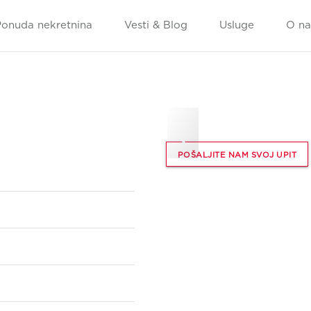
Ponuda nekretnina
Vesti & Blog
Usluge
O n
‹
POŠALJITE NAM SVOJ UPIT