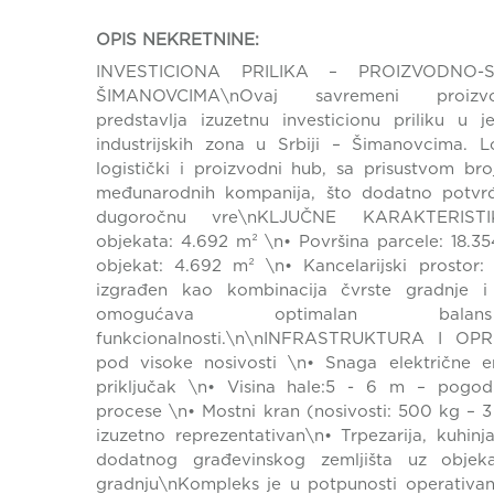
OPIS NEKRETNINE:
INVESTICIONA PRILIKA – PROIZVODNO-
ŠIMANOVCIMA\nOvaj savremeni proizvod
predstavlja izuzetnu investicionu priliku u j
industrijskih zona u Srbiji – Šimanovcima. 
logistički i proizvodni hub, sa prisustvom br
međunarodnih kompanija, što dodatno potvrđu
dugoročnu vre\nKLJUČNE KARAKTERISTI
objekata: 4.692 m² \n• Površina parcele: 18.35
objekat: 4.692 m² \n• Kancelarijski prostor
izgrađen kao kombinacija čvrste gradnje i 
omogućava optimalan bala
funkcionalnosti.\n\nINFRASTRUKTURA I OPRE
pod visoke nosivosti \n• Snaga električne e
priključak \n• Visina hale:5 - 6 m – pogodna
procese \n• Mostni kran (nosivosti: 500 kg – 3 
izuzetno reprezentativan\n• Trpezarija, kuhinja
dodatnog građevinskog zemljišta uz objeka
gradnju\nKompleks je u potpunosti operativa