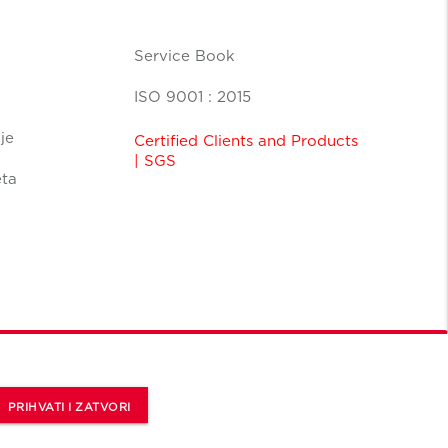
Service Book
ISO 9001 : 2015
je
Certified Clients and Products
| SGS
eta
PRIHVATI I ZATVORI