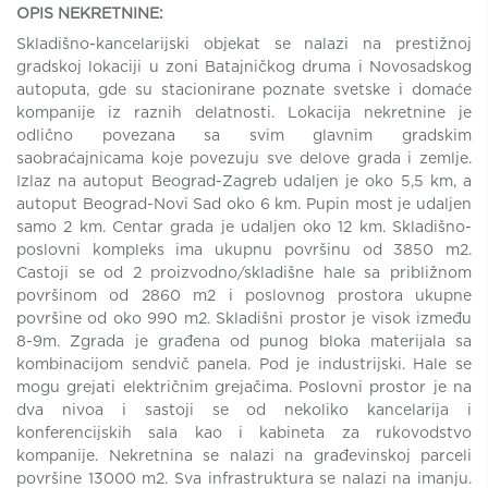
OPIS NEKRETNINE:
Skladišno-kancelarijski objekat se nalazi na prestižnoj
gradskoj lokaciji u zoni Batajničkog druma i Novosadskog
autoputa, gde su stacionirane poznate svetske i domaće
kompanije iz raznih delatnosti. Lokacija nekretnine je
odlično povezana sa svim glavnim gradskim
saobraćajnicama koje povezuju sve delove grada i zemlje.
Izlaz na autoput Beograd-Zagreb udaljen je oko 5,5 km, a
autoput Beograd-Novi Sad oko 6 km. Pupin most je udaljen
samo 2 km. Centar grada je udaljen oko 12 km. Skladišno-
poslovni kompleks ima ukupnu površinu od 3850 m2.
Castoji se od 2 proizvodno/skladišne hale sa približnom
površinom od 2860 m2 i poslovnog prostora ukupne
površine od oko 990 m2. Skladišni prostor je visok između
8-9m. Zgrada je građena od punog bloka materijala sa
kombinacijom sendvič panela. Pod je industrijski. Hale se
mogu grejati električnim grejačima. Poslovni prostor je na
dva nivoa i sastoji se od nekoliko kancelarija i
konferencijskih sala kao i kabineta za rukovodstvo
kompanije. Nekretnina se nalazi na građevinskoj parceli
površine 13000 m2. Sva infrastruktura se nalazi na imanju.