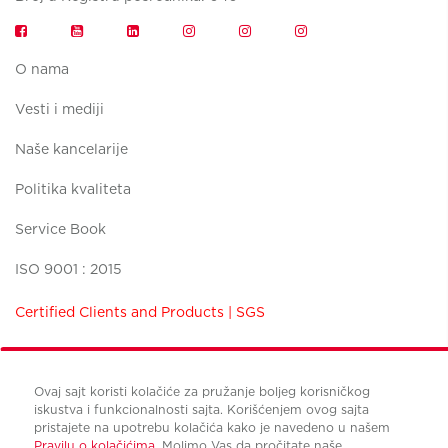
O nama
Vesti i mediji
Naše kancelarije
Politika kvaliteta
Service Book
ISO 9001 : 2015
Certified Clients and Products | SGS
Ovaj sajt koristi kolačiće za pružanje boljeg korisničkog
iskustva i funkcionalnosti sajta. Korišćenjem ovog sajta
pristajete na upotrebu kolačića kako je navedeno u našem
Uslovi korišćenja
Pravilu o kolačićima.
Molimo Vas da pročitate naše
Politika privatnosti