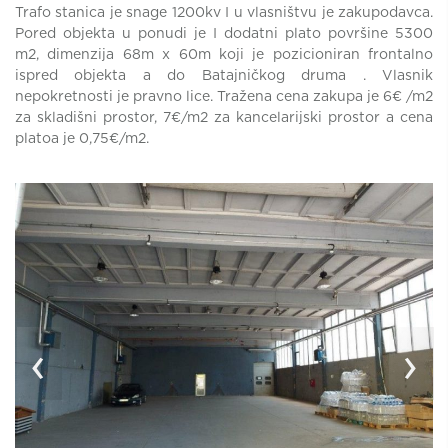
Trafo stanica je snage 1200kv I u vlasništvu je zakupodavca.
Pored objekta u ponudi je I dodatni plato površine 5300
m2, dimenzija 68m x 60m koji je pozicioniran frontalno
ispred objekta a do Batajničkog druma . Vlasnik
nepokretnosti je pravno lice. Tražena cena zakupa je 6€ /m2
za skladišni prostor, 7€/m2 za kancelarijski prostor a cena
platoa je 0,75€/m2.
‹
›