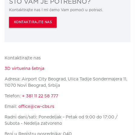
ŠTO VAM JE POTREBNO?
Kontaktirajte nas i mi ćemo Vam pomoći u potrazi.
KONTAKTIRAJTE NAS
Kontaktirajte nas
3D virtuelna šetnja
Adresa: Airport City Beograd, Ulica Tadije Sondermajera 11,
11070 Novi Beograd, Srbija
Telefon:
+ 381 11 22 58 777
Email:
office@cw-cbs.rs
Radni dani/sati: Ponedeljak - Petak od 9:00 do 17:00 /
Subota - Nedelja zatvoreno
Broj u Registru posrednika: 040