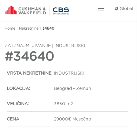
menu
Global
Home
|
Nekretnine
|
34640
ZA IZNAJMLJIVANJE | INDUSTRIJSKI
#34640
VRSTA NEKRETNINE:
INDUSTRIJSKI
LOKACIJA:
Beograd - Zemun
VELIČINA:
3850 m2
CENA
29000€ Mesečno