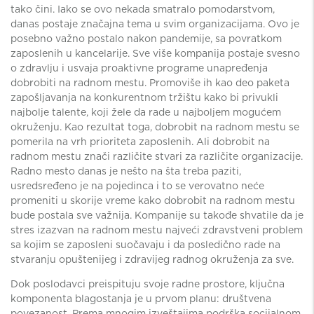
tako čini. Iako se ovo nekada smatralo pomodarstvom,
danas postaje značajna tema u svim organizacijama. Ovo je
posebno važno postalo nakon pandemije, sa povratkom
zaposlenih u kancelarije. Sve više kompanija postaje svesno
o zdravlju i usvaja proaktivne programe unapređenja
dobrobiti na radnom mestu. Promoviše ih kao deo paketa
zapošljavanja na konkurentnom tržištu kako bi privukli
najbolje talente, koji žele da rade u najboljem mogućem
okruženju. Kao rezultat toga, dobrobit na radnom mestu se
pomerila na vrh prioriteta zaposlenih. Ali dobrobit na
radnom mestu znači različite stvari za različite organizacije.
Radno mesto danas je nešto na šta treba paziti,
usredsređeno je na pojedinca i to se verovatno neće
promeniti u skorije vreme kako dobrobit na radnom mestu
bude postala sve važnija. Kompanije su takođe shvatile da je
stres izazvan na radnom mestu najveći zdravstveni problem
sa kojim se zaposleni suočavaju i da posledično rade na
stvaranju opuštenijeg i zdravijeg radnog okruženja za sve.
Dok poslodavci preispituju svoje radne prostore, ključna
komponenta blagostanja je u prvom planu: društvena
povezanost. Prema mnogim izveštajima podrška socijalnom