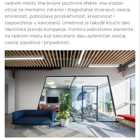
radnom mestu ima brojne pozitivne efekte. Ima snažan
uticaj na mentalno zdravlje i blagostanje stvarajući osećaj
smirenosti, poboljšava produktivnost, kreativnost i
raspoloženje u kancelariji. Umetnost je takođe ključni deo
identiteta brenda kompanije. Formira jedinstvene elemente
na radnom mestu koji kancelariji daju autentičan osećaj,
osećaj zajednice i pripadnosti.