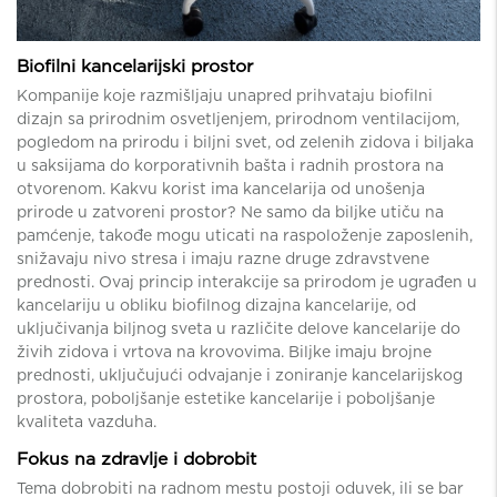
Biofilni kancelarijski prostor
Kompanije koje razmišljaju unapred prihvataju biofilni
dizajn sa prirodnim osvetljenjem, prirodnom ventilacijom,
pogledom na prirodu i biljni svet, od zelenih zidova i biljaka
u saksijama do korporativnih bašta i radnih prostora na
otvorenom. Kakvu korist ima kancelarija od unošenja
prirode u zatvoreni prostor? Ne samo da biljke utiču na
pamćenje, takođe mogu uticati na raspoloženje zaposlenih,
snižavaju nivo stresa i imaju razne druge zdravstvene
prednosti. Ovaj princip interakcije sa prirodom je ugrađen u
kancelariju u obliku biofilnog dizajna kancelarije, od
uključivanja biljnog sveta u različite delove kancelarije do
živih zidova i vrtova na krovovima. Biljke imaju brojne
prednosti, uključujući odvajanje i zoniranje kancelarijskog
prostora, poboljšanje estetike kancelarije i poboljšanje
kvaliteta vazduha.
Fokus na zdravlje i dobrobit
Tema dobrobiti na radnom mestu postoji oduvek, ili se bar