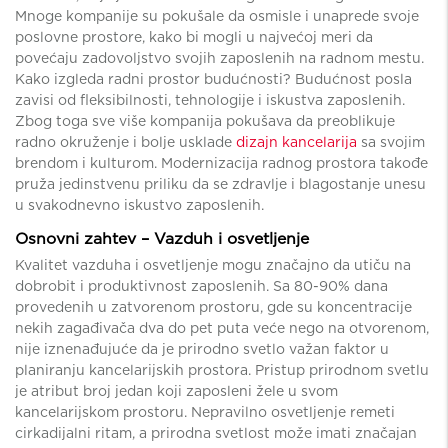
Mnoge kompanije su pokušale da osmisle i unaprede svoje
poslovne prostore, kako bi mogli u najvećoj meri da
povećaju zadovoljstvo svojih zaposlenih na radnom mestu.
Kako izgleda radni prostor budućnosti? Budućnost posla
zavisi od fleksibilnosti, tehnologije i iskustva zaposlenih.
Zbog toga sve više kompanija pokušava da preoblikuje
radno okruženje i bolje usklade
dizajn kancelarija
sa svojim
brendom i kulturom. Modernizacija radnog prostora takođe
pruža jedinstvenu priliku da se zdravlje i blagostanje unesu
u svakodnevno iskustvo zaposlenih.
Osnovni zahtev – Vazduh i osvetljenje
Kvalitet vazduha i osvetljenje mogu značajno da utiču na
dobrobit i produktivnost zaposlenih. Sa 80-90% dana
provedenih u zatvorenom prostoru, gde su koncentracije
nekih zagađivača dva do pet puta veće nego na otvorenom,
nije iznenađujuće da je prirodno svetlo važan faktor u
planiranju kancelarijskih prostora. Pristup prirodnom svetlu
je atribut broj jedan koji zaposleni žele u svom
kancelarijskom prostoru. Nepravilno osvetljenje remeti
cirkadijalni ritam, a prirodna svetlost može imati značajan