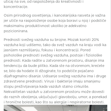
uticaj na sve, od raspoloženja do kreativnosti i
koncentracije.
Osim prirodnog osvetljenja, i kancelarijska rasveta je važna
jer utiče na raspoloženje osobe koja boravi u njoj i podstiče
maksimalnu produktivnost ukoliko je adekvatno
pozicionirana.
Prednosti svežeg vazduha su brojne. Mozak koristi 20%
vazduha koji udišemo, tako da svež vazduh na kraju vodi ka
jasnijem razmišljanju, fokusu i koncentraciji. Pored
psihološke prednosti svežeg vazduha, postoje i fiziološke
prednosti. Kada radite u zatvorenom prostoru, disanje ima
tendenciju da bude plitko. Kada ste na otvorenom, krećete
se, bilo da hodate ili džogirate, to podstiče pojačano
dijafragmalno disanje. Udisanje svežeg vazduha ima i druge
zdravstvene prednosti. Virusi i bakterije imaju smanjenu
stopu preživljavanja kada vazduh stalno cirkuliše.
Nekvalitetan vazduh u zatvorenom prostoru može dovesti
do raznih oboljenja, uključujući glavobolju, umor, a ponekad
i hronične bolesti, kao što su alergije i respiratorne bolesti.