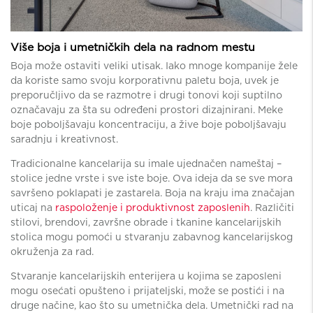
Više boja i umetničkih dela na radnom mestu
Boja može ostaviti veliki utisak. Iako mnoge kompanije žele
da koriste samo svoju korporativnu paletu boja, uvek je
preporučljivo da se razmotre i drugi tonovi koji suptilno
označavaju za šta su određeni prostori dizajnirani. Meke
boje poboljšavaju koncentraciju, a žive boje poboljšavaju
saradnju i kreativnost.
Tradicionalne kancelarija su imale ujednačen nameštaj –
stolice jedne vrste i sve iste boje. Ova ideja da se sve mora
savršeno poklapati je zastarela. Boja na kraju ima značajan
uticaj na
raspoloženje i produktivnost zaposlenih
. Različiti
stilovi, brendovi, završne obrade i tkanine kancelarijskih
stolica mogu pomoći u stvaranju zabavnog kancelarijskog
okruženja za rad.
Stvaranje kancelarijskih enterijera u kojima se zaposleni
mogu osećati opušteno i prijateljski, može se postići i na
druge načine, kao što su umetnička dela. Umetnički rad na