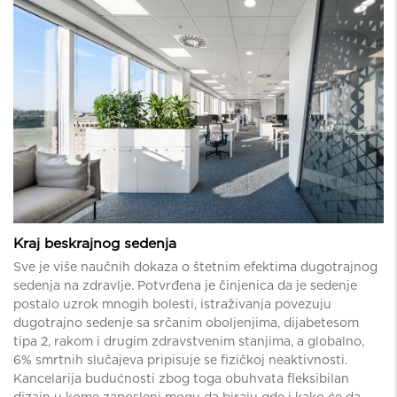
Kraj beskrajnog sedenja
Sve je više naučnih dokaza o štetnim efektima dugotrajnog
sedenja na zdravlje. Potvrđena je činjenica da je sedenje
postalo uzrok mnogih bolesti, istraživanja povezuju
dugotrajno sedenje sa srčanim oboljenjima, dijabetesom
tipa 2, rakom i drugim zdravstvenim stanjima, a globalno,
6% smrtnih slučajeva pripisuje se fizičkoj neaktivnosti.
Kancelarija budućnosti zbog toga obuhvata fleksibilan
dizajn u kome zaposleni mogu da biraju gde i kako će da