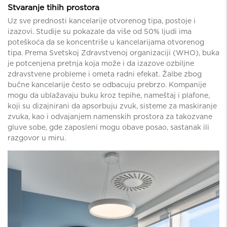
Stvaranje tihih prostora
Uz sve prednosti kancelarije otvorenog tipa, postoje i
izazovi. Studije su pokazale da više od 50% ljudi ima
poteškoća da se koncentriše u kancelarijama otvorenog
tipa. Prema Svetskoj Zdravstvenoj organizaciji (WHO), buka
je potcenjena pretnja koja može i da izazove ozbiljne
zdravstvene probleme i ometa radni efekat. Žalbe zbog
bučne kancelarije često se odbacuju prebrzo. Kompanije
mogu da ublažavaju buku kroz tepihe, nameštaj i plafone,
koji su dizajnirani da apsorbuju zvuk, sisteme za maskiranje
zvuka, kao i odvajanjem namenskih prostora za takozvane
gluve sobe, gde zaposleni mogu obave posao, sastanak ili
razgovor u miru.