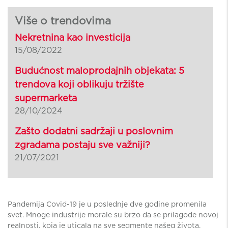
Više o trendovima
Nekretnina kao investicija
15/08/2022
Budućnost maloprodajnih objekata: 5
trendova koji oblikuju tržište
supermarketa
28/10/2024
Zašto dodatni sadržaji u poslovnim
zgradama postaju sve važniji?
21/07/2021
Pandemija Covid-19 je u poslednje dve godine promenila
svet. Mnoge industrije morale su brzo da se prilagode novoj
realnosti, koja je uticala na sve segmente našeg života.