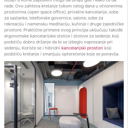
rade. Ovo zahteva kretanje tokom celog dana u otvorenima
prostorima (open space office), privatne kancelarije, sobe
za sastanke, telefonske govornice, salone, sobe za
rekreaciju i namensku meditaciju, kuhinje i druge zajedničke
prostore. Praktične primene ovog principa uključuju takođe
ergonomske kancelarijske stolice i stolove za sedenje, koji
podstiču dobro držanje da bi se izbeglo naprezanje pri
sedenju. Koriste se i hibridni
kancelarijski prostori
koji
podstiču kretanje i smanjuju opterećenje koje se ponavlja.