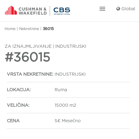
menu
Global
Home
|
Nekretnine
|
36015
ZA IZNAJMLJIVANJE | INDUSTRIJSKI
#36015
VRSTA NEKRETNINE:
INDUSTRIJSKI
LOKACIJA:
Ruma
VELIČINA:
15000 m2
CENA
5€ Mesečno