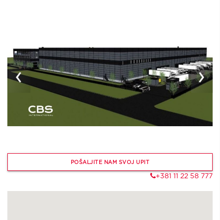
‹
›
POŠALJITE NAM SVOJ UPIT
+381 11 22 58 777