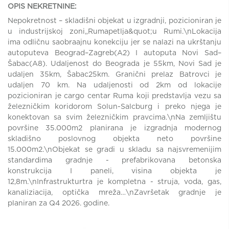
OPIS NEKRETNINE:
Nepokretnost – skladišni objekat u izgradnji, pozicioniran je
u industrijskoj zoni„Rumapetlja&quot;u Rumi.\nLokacija
ima odličnu saobraajnu konekciju jer se nalazi na ukrštanju
autoputeva Beograd–Zagreb(A2) I autoputa Novi Sad–
Šabac(A8). Udaljenost do Beograda je 55km, Novi Sad je
udaljen 35km, Šabac25km. Granični prelaz Batrovci je
udaljen 70 km. Na udaljenosti od 2km od lokacije
pozicioniran je cargo centar Ruma koji predstavlja vezu sa
železničkim koridorom Solun-Salcburg i preko njega je
konektovan sa svim železničkim pravcima.\nNa zemljištu
površine 35.000m2 planirana je izgradnja modernog
skladišno poslovnog objekta neto površine
15.000m2.\nObjekat se gradi u skladu sa najsvremenijim
standardima gradnje - prefabrikovana betonska
konstrukcija I paneli, visina objekta je
12,8m.\nInfrastrukturtra je kompletna - struja, voda, gas,
kanaliziacija, optička mreža…\nZavršetak gradnje je
planiran za Q4 2026. godine.