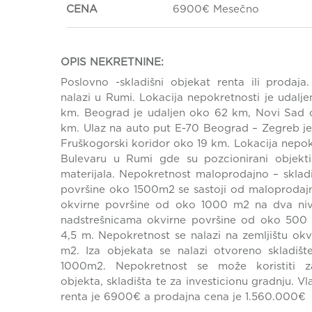
CENA
6900€ Mesečno
OPIS NEKRETNINE:
Poslovno -skladišni objekat renta ili prodaja
nalazi u Rumi. Lokacija nepokretnosti je udal
km. Beograd je udaljen oko 62 km, Novi Sad
km. Ulaz na auto put E-70 Beograd – Zegreb j
Fruškogorski koridor oko 19 km. Lokacija nepok
Bulevaru u Rumi gde su pozcionirani objekti
materijala. Nepokretnost maloprodajno – sklad
površine oko 1500m2 se sastoji od maloprodaj
okvirne površine od oko 1000 m2 na dva nivo
nadstrešnicama okvirne površine od oko 500 
4,5 m. Nepokretnost se nalazi na zemljištu o
m2. Iza objekata se nalazi otvoreno skladiš
1000m2. Nepokretnost se može koristiti 
objekta, skladišta te za investicionu gradnju. Vl
renta je 6900€ a prodajna cena je 1.560.000€