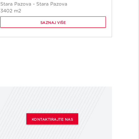
Stara Pazova - Stara Pazova
FOR R
3402 m2
Niš
10000
SAZNAJ VIŠE
KONTAKTIRAJTE NAS