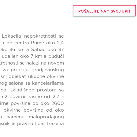
POŠALJITE NAM SVOJ UPIT
. Lokacija nepokretnosti se
jena od centra Rume oko 2,4
 oko 36 km a Šabac oko 37
e udaljen oko 7 km a budući
retnosti se nalazi na novom
 za prodaju gradjevinskog
išni objekat ukupne okvirne
nog salona sa kancelarijama
a, skladišnog prostora sa
m2 okvirne visine od 2,7 –
kvirne površine od oko 2600
te okvirne površine od oko
za namenu maloprodajnog
asnik je pravno lice. Tražena