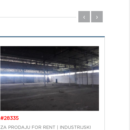
‹
›
#28335
#359
ZA PRODAJU FOR RENT | INDUSTRIJSKI