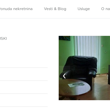
Ponuda nekretnina
Vesti & Blog
Usluge
O n
JSKI
‹