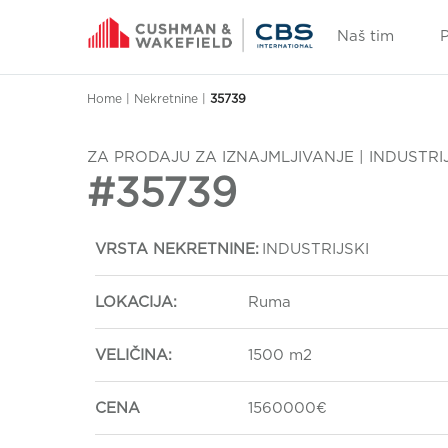
Naš tim
Home
|
Nekretnine
|
35739
ZA PRODAJU ZA IZNAJMLJIVANJE | INDUSTRI
#35739
VRSTA NEKRETNINE:
INDUSTRIJSKI
LOKACIJA:
Ruma
VELIČINA:
1500 m2
CENA
1560000€