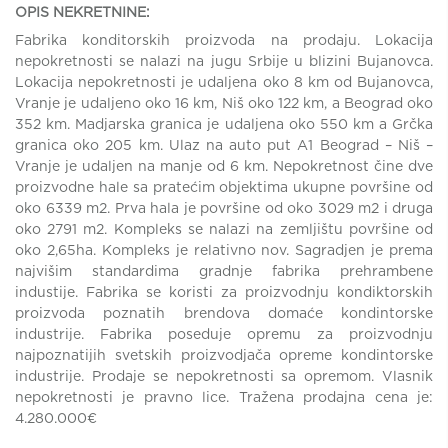
OPIS NEKRETNINE:
Fabrika konditorskih proizvoda na prodaju. Lokacija
nepokretnosti se nalazi na jugu Srbije u blizini Bujanovca.
Lokacija nepokretnosti je udaljena oko 8 km od Bujanovca,
Vranje je udaljeno oko 16 km, Niš oko 122 km, a Beograd oko
352 km. Madjarska granica je udaljena oko 550 km a Grčka
granica oko 205 km. Ulaz na auto put A1 Beograd – Niš –
Vranje je udaljen na manje od 6 km. Nepokretnost čine dve
proizvodne hale sa pratećim objektima ukupne površine od
oko 6339 m2. Prva hala je površine od oko 3029 m2 i druga
oko 2791 m2. Kompleks se nalazi na zemljištu površine od
oko 2,65ha. Kompleks je relativno nov. Sagradjen je prema
najvišim standardima gradnje fabrika prehrambene
industije. Fabrika se koristi za proizvodnju kondiktorskih
proizvoda poznatih brendova domaće kondintorske
industrije. Fabrika poseduje opremu za proizvodnju
najpoznatijih svetskih proizvodjača opreme kondintorske
industrije. Prodaje se nepokretnosti sa opremom. Vlasnik
nepokretnosti je pravno lice. Tražena prodajna cena je:
4.280.000€