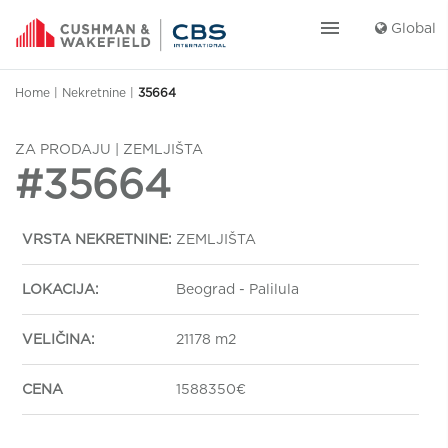
menu
Global
Home
|
Nekretnine
|
35664
ZA PRODAJU | ZEMLJIŠTA
#35664
VRSTA NEKRETNINE:
ZEMLJIŠTA
LOKACIJA:
Beograd - Palilula
VELIČINA:
21178 m2
CENA
1588350€