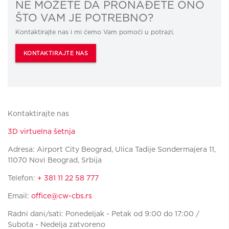
NE MOŽETE DA PRONAĐETE ONO
ŠTO VAM JE POTREBNO?
Kontaktirajte nas i mi ćemo Vam pomoći u potrazi.
KONTAKTIRAJTE NAS
Kontaktirajte nas
3D virtuelna šetnja
Adresa: Airport City Beograd, Ulica Tadije Sondermajera 11,
11070 Novi Beograd, Srbija
Telefon:
+ 381 11 22 58 777
Email:
office@cw-cbs.rs
Radni dani/sati: Ponedeljak - Petak od 9:00 do 17:00 /
Subota - Nedelja zatvoreno