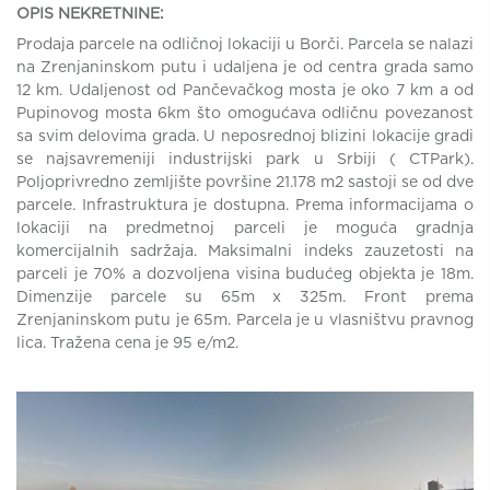
OPIS NEKRETNINE:
Prodaja parcele na odličnoj lokaciji u Borči. Parcela se nalazi
na Zrenjaninskom putu i udaljena je od centra grada samo
12 km. Udaljenost od Pančevačkog mosta je oko 7 km a od
Pupinovog mosta 6km što omogućava odličnu povezanost
sa svim delovima grada. U neposrednoj blizini lokacije gradi
se najsavremeniji industrijski park u Srbiji ( CTPark).
Poljoprivredno zemljište površine 21.178 m2 sastoji se od dve
parcele. Infrastruktura je dostupna. Prema informacijama o
lokaciji na predmetnoj parceli je moguća gradnja
komercijalnih sadržaja. Maksimalni indeks zauzetosti na
parceli je 70% a dozvoljena visina budućeg objekta je 18m.
Dimenzije parcele su 65m x 325m. Front prema
Zrenjaninskom putu je 65m. Parcela je u vlasništvu pravnog
lica. Tražena cena je 95 e/m2.