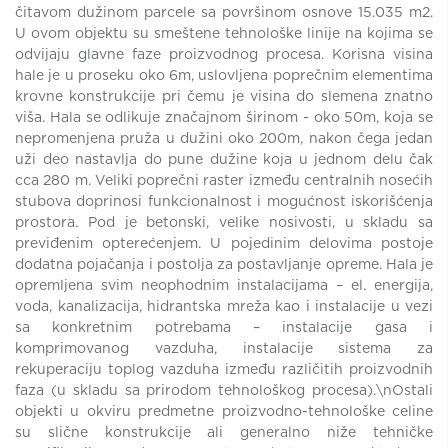
čitavom dužinom parcele sa površinom osnove 15.035 m2.
U ovom objektu su smeštene tehnološke linije na kojima se
odvijaju glavne faze proizvodnog procesa. Korisna visina
hale je u proseku oko 6m, uslovljena poprečnim elementima
krovne konstrukcije pri čemu je visina do slemena znatno
viša. Hala se odlikuje značajnom širinom - oko 50m, koja se
nepromenjena pruža u dužini oko 200m, nakon čega jedan
uži deo nastavlja do pune dužine koja u jednom delu čak
cca 280 m. Veliki poprečni raster između centralnih nosećih
stubova doprinosi funkcionalnost i mogućnost iskorišćenja
prostora. Pod je betonski, velike nosivosti, u skladu sa
previđenim opterećenjem. U pojedinim delovima postoje
dodatna pojačanja i postolja za postavljanje opreme. Hala je
opremljena svim neophodnim instalacijama – el. energija,
voda, kanalizacija, hidrantska mreža kao i instalacije u vezi
sa konkretnim potrebama – instalacije gasa i
komprimovanog vazduha, instalacije sistema za
rekuperaciju toplog vazduha između različitih proizvodnih
faza (u skladu sa prirodom tehnološkog procesa).\nOstali
objekti u okviru predmetne proizvodno-tehnološke celine
su slične konstrukcije ali generalno niže tehničke