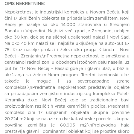
OPIS NEKRETNINE:
Nepokretnost je industrijski kompleks u Novom Bečeju koji
čini 17 uknjiženih objekata sa pripadajućim zemljištem. Novi
Bečej je naselje sa oko 14.000 stanovnika u Srednjem
Banatu u Vojvodini. Najbliži veći grad je Zrenjanin, udaljen
oko 30 km, dok se na sličnoj udaljenosti nalazi i Novi Sad.
Na oko 40 km nalazi se i najbliže uključenje na auto-put E-
75. Kroz naselje prolazi i železnička pruga Kikinda – Novi
Bečej – Zrenjanin.\nPredmetna nepokretnost je smeštena u
centralnoj radnoj zoni u obodnom istočnom delu naselja, uz
put br. 117 Novi Bečej – Bašaid gde je i glavni ulaz, u blizini
ukrštanja sa železničkom prugom. Teretni kamionski ulaz
takođe je moguć i sa severozapadne strane
kompleksa.\nPredmetna nepokretnost predstavlja objekte
sa pripadajućim zemljištem industrijskog kompleksa Polet-
Keramika d.o.o. Novi Bečej koje se tradicionalno bavi
proizvodnjom različitih vrsta keramičkih pločica. Predmetni
kompleks čini 17 uknjiženih objekata ukupne površine
20.224 m2 koji se nalaze na dve katastarske parcele. Ukupna
površina zemljišta je 60.903 m2.\nProizvodna hala
prestavlja glavni i dominantni objekat koji se prostire skoro