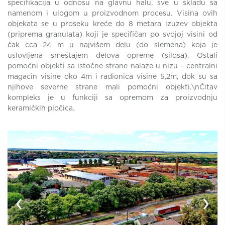
specifikacija u odnosu na glavnu halu, sve u skladu sa
namenom i ulogom u proizvodnom procesu. Visina ovih
objekata se u proseku kreće do 8 metara izuzev objekta
(priprema granulata) koji je specifičan po svojoj visini od
čak cca 24 m u najvišem delu (do slemena) koja je
uslovljena smeštajem delova opreme (silosa). Ostali
pomoćni objekti sa istočne strane nalaze u nizu – centralni
magacin visine oko 4m i radionica visine 5,2m, dok su sa
njihove severne strane mali pomoćni objekti.\nČitav
kompleks je u funkciji sa opremom za proizvodnju
keramičkih pločica.
‹
›