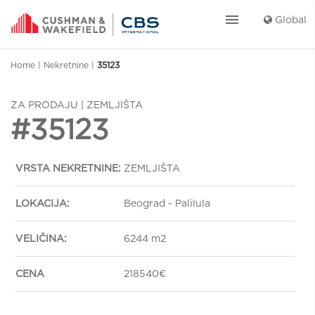
menu
Global
Home
|
Nekretnine
|
35123
ZA PRODAJU | ZEMLJIŠTA
#35123
VRSTA NEKRETNINE:
ZEMLJIŠTA
LOKACIJA:
Beograd - Palilula
VELIČINA:
6244 m2
CENA
218540€