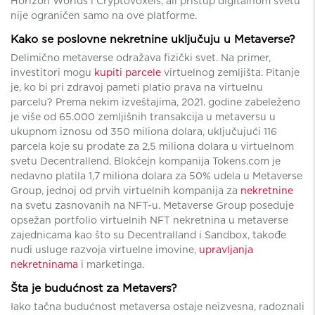
Horizon Worlds i Cryptovoxels, ali pristup digitalnom svetu
nije ograničen samo na ove platforme.
Kako se poslovne nekretnine uključuju u Metaverse?
Delimično metaverse odražava fizički svet. Na primer,
investitori mogu
kupiti parcele
virtuelnog zemljišta. Pitanje
je, ko bi pri zdravoj pameti platio prava na virtuelnu
parcelu? Prema nekim izveštajima, 2021. godine zabeleženo
je više od 65.000 zemljišnih transakcija u metaversu u
ukupnom iznosu od 350 miliona dolara, uključujući 116
parcela koje su prodate za 2,5 miliona dolara u virtuelnom
svetu Decentrallend. Blokčejn kompanija Tokens.com je
nedavno platila 1,7 miliona dolara za 50% udela u Metaverse
Group, jednoj od prvih virtuelnih kompanija za
nekretnine
na svetu zasnovanih na NFT-u. Metaverse Group poseduje
opsežan portfolio virtuelnih NFT nekretnina u metaverse
zajednicama kao što su Decentralland i Sandbox, takođe
nudi usluge razvoja virtuelne imovine,
upravljanja
nekretninama
i marketinga.
Šta je budućnost za Metavers?
Iako tačna budućnost metaversa ostaje neizvesna, radoznali