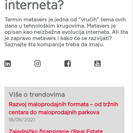
interneta?
Termin metavers je jedna od “vrućih” tema ovih
dana u tehnološkim krugovima. Metavers je
opisan kao neizbežna evolucija interneta. Ali šta
je zapravo metavers i kako će se razvijati?
Saznajte šta kompanije treba da znaju.
Više o trendovima
Razvoj maloprodajnih formata – od tržnih
centara do maloprodajnih parkova
18/06/2021
Zajedničko finansiranje (Real Estate