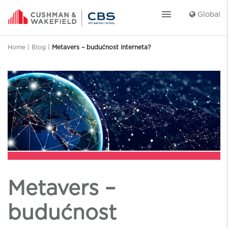
menu
Global
Home
|
Blog
|
Metavers – budućnost interneta?
Metavers –
budućnost