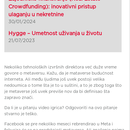
Crowdfunding): inovativni pristup
ulaganju u nekretnine
30/01/2024
Hygge – Umetnost uživanja u životu
21/07/2023
Nekoliko tehnoloških izvršnih direktora već duže vreme
govore o metaversu. Kažu, da je mataverse budućnost
interneta. Ali među ljudima još uvek postoji velika
nedoumica o tome šta je to u suštini, a to je zbog toga što
je metaverse još uvek previše nov da bi definisao šta
zapravo znači.
Da li je u pitanju video igrica? Odgovoriti na ovo pitanje
stvarno je teško.
Facebook se pre nekoliko meseci rebrendirao u Meta i
fokusira će se na predstojeći metaverse. Ali značenje pojma