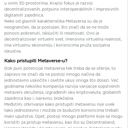
u ovim 3D prostorima. Krajnji fokus je razvoj
decentralizovanih, potpuno interoperabilnih i impresivnih
digitalnih zajednica.
Neke od glavnih karakteristika Metaversa su da je
neograničen, da je postojan, što znači da se ne može
ponovo pokrenuti, isključiti ili resetovati. Ovo je
decentralizovan virtuelni svet, imersivna virtuelna realnost,
ima virtuelnu ekonomiju i korisnicima pruža socijalna
iskustva.
Kako pristupiti Metaverse-u?
Dok puni potencijal metaversa tek treba da se otkrije, to
zapravo ne znači da ne postoji mnogo načina da
jednostavno uskočite i osetite ukus onoga što dolazi. Već
godinama nekoliko kompanija razvija varijacije sopstvenih
metavers okruženja, izgrađenih oko kriptovaluta, globalnih
zajednica kao i, naravno, blokčejna.
Međutim, otkrivanje kako pristupiti metaversu nije uvek
tako jednostavno i možda će budućim korisnicima trebati
malo uputstva. Opet, postoji mnogo platformi koje se mogu
koristiti za pristup metaversu, kao što su Decentralland,