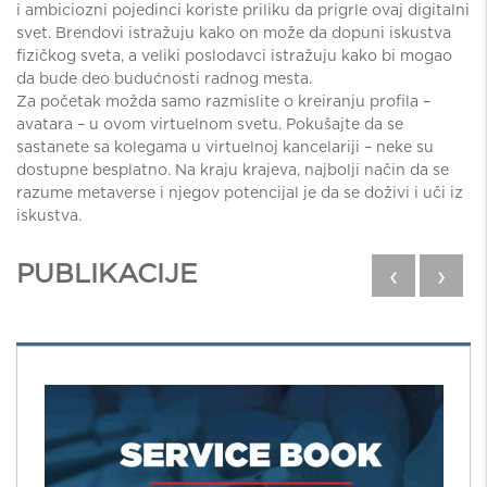
i ambiciozni pojedinci koriste priliku da prigrle ovaj digitalni
svet. Brendovi istražuju kako on može da dopuni iskustva
fizičkog sveta, a veliki poslodavci istražuju kako bi mogao
da bude deo budućnosti radnog mesta.
Za početak možda samo razmislite o kreiranju profila –
avatara – u ovom virtuelnom svetu. Pokušajte da se
sastanete sa kolegama u virtuelnoj kancelariji – neke su
dostupne besplatno. Na kraju krajeva, najbolji način da se
razume metaverse i njegov potencijal je da se doživi i uči iz
iskustva.
PUBLIKACIJE
‹
›