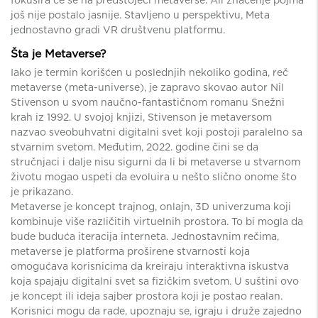
još nije postalo jasnije. Stavljeno u perspektivu, Meta
jednostavno gradi VR društvenu platformu.
Šta je Metaverse?
Iako je termin korišćen u poslednjih nekoliko godina, reč
metaverse (meta-universe), je zapravo skovao autor Nil
Stivenson u svom naučno-fantastičnom romanu Snežni
krah iz 1992. U svojoj knjizi, Stivenson je metaversom
nazvao sveobuhvatni digitalni svet koji postoji paralelno sa
stvarnim svetom. Međutim, 2022. godine čini se da
stručnjaci i dalje nisu sigurni da li bi metaverse u stvarnom
životu mogao uspeti da evoluira u nešto slično onome što
je prikazano.
Metaverse je koncept trajnog, onlajn, 3D univerzuma koji
kombinuje više različitih virtuelnih prostora. To bi mogla da
bude buduća iteracija interneta. Jednostavnim rečima,
metaverse je platforma proširene stvarnosti koja
omogućava korisnicima da kreiraju interaktivna iskustva
koja spajaju digitalni svet sa fizičkim svetom. U suštini ovo
je koncept ili ideja sajber prostora koji je postao realan.
Korisnici mogu da rade, upoznaju se, igraju i druže zajedno