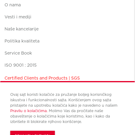
O nama
Vesti i mediji
Naše kancelarije
Politika kvaliteta
Service Book
ISO 9001 : 2015
Certified Clients and Products | SGS
Ovaj sajt koristi kolačiće za pružanje boljeg korisničkog
iskustva i funkcionalnosti sajta. Korišćenjem ovog sajta
pristajete na upotrebu kolačića kako je navedeno u našem
Pravilu o kolačićima.
Molimo Vas da pročitate naše
Uslovi korišćenja
obaveštenje o kolačićima koje koristimo, kao i kako da
Politika privatnosti
izbrišete ili blokirate njihovo korišćenje.
Upravljanje kolačićima
© Copyright Cushman & Wakefield CBS international 2022.