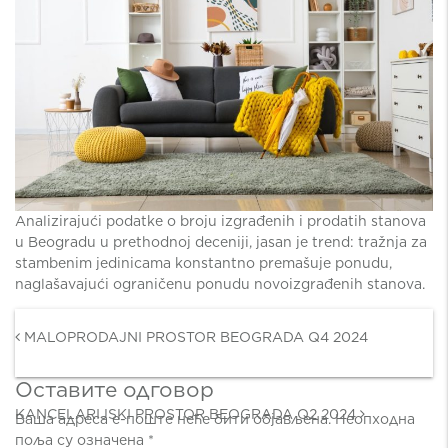
Analizirajući podatke o broju izgrađenih i prodatih stanova
u Beogradu u prethodnoj deceniji, jasan je trend: tražnja za
stambenim jedinicama konstantno premašuje ponudu,
naglašavajući ograničenu ponudu novoizgrađenih stanova.
Post navigation
MALOPRODAJNI PROSTOR BEOGRADA Q4 2024
Оставите одговор
KANCELARIJSKI PROSTOR BEOGRADA Q2 2024
Ваша адреса е-поште неће бити објављена.
Неопходна
поља су означена
*