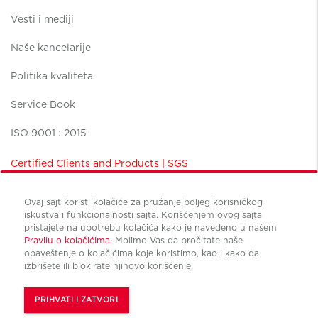
Vesti i mediji
Naše kancelarije
Politika kvaliteta
Service Book
ISO 9001 : 2015
Certified Clients and Products | SGS
Ovaj sajt koristi kolačiće za pružanje boljeg korisničkog
iskustva i funkcionalnosti sajta. Korišćenjem ovog sajta
pristajete na upotrebu kolačića kako je navedeno u našem
Pravilu o kolačićima.
Molimo Vas da pročitate naše
Uslovi korišćenja
obaveštenje o kolačićima koje koristimo, kao i kako da
Politika privatnosti
izbrišete ili blokirate njihovo korišćenje.
Upravljanje kolačićima
© Copyright Cushman & Wakefield CBS international 2022.
PRIHVATI I ZATVORI
All Rights Reserved.