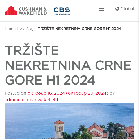
menu
Global
Home
|
Izveštaji
|
TRŽIŠTE NEKRETNINA CRNE GORE H1 2024
TRŽIŠTE
NEKRETNINA CRNE
GORE H1 2024
Posted on
октобар 16, 2024
(октобар 20, 2024)
by
admincushmanwakefield