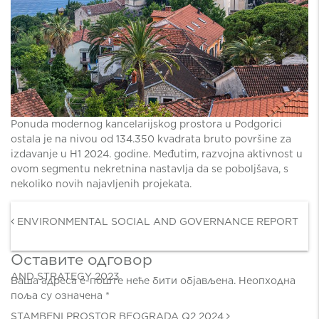
Ponuda modernog kancelarijskog prostora u Podgorici
ostala je na nivou od 134.350 kvadrata bruto površine za
izdavanje u H1 2024. godine. Međutim, razvojna aktivnost u
ovom segmentu nekretnina nastavlja da se poboljšava, s
nekoliko novih najavljenih projekata.
Post navigation
ENVIRONMENTAL SOCIAL AND GOVERNANCE REPORT
Оставите одговор
AND STRATEGY 2023
Ваша адреса е-поште неће бити објављена.
Неопходна
поља су означена
*
STAMBENI PROSTOR BEOGRADA Q2 2024