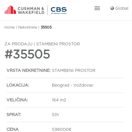
menu
Global
Home
|
Nekretnine
|
35505
ZA PRODAJU | STAMBENI PROSTOR
#35505
VRSTA NEKRETNINE:
STAMBENI PROSTOR
LOKACIJA:
Beograd - Voždovac
VELIČINA:
164 m2
SPRAT:
5th
CENA
598000€