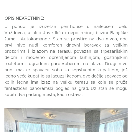
OPIS NEKRETNINE:
U ponudi je izuzetan penthouse u najlepšem delu
Voždovca, u ulici Jove Ilića i neposrednoj blizini Banjičke
šume i Autokomande. Stan se prostire na dva nivoa, gde
prvi nivo nudi komforan dnevni boravak sa velikim
prozorima i izlazom na terasu, povezan sa trpezarijskim
delom i moderno opremljenom kuhinjom, gostinjskim
toaletom i ugradnim garderoberom na ulazu. Drugi nivo
nudi master spavaću sobu sa sopstvenim kupatilom, još
jedno veće kupatilo sa jacuzzi kadom, dve dečije spavaće od
kojih jedna ima izlaz na veliku terasu sa koje se pruža
fantastičan panoramski pogled na grad. Uz stan se mogu
kupiti dva parking mesta, kao i ostava.