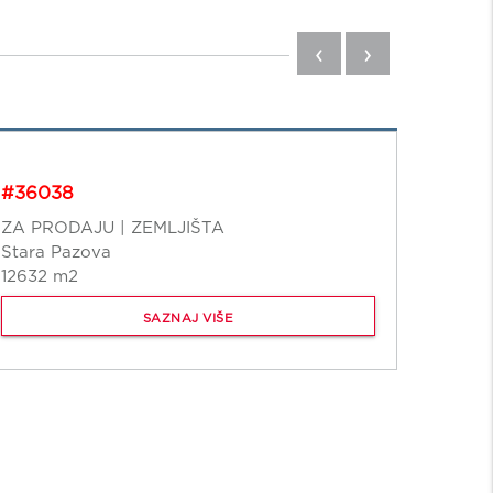
‹
›
#36038
ZA PRODAJU | ZEMLJIŠTA
Stara Pazova
12632 m2
SAZNAJ VIŠE
#3593
ZA PR
Kopao