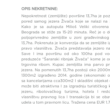
OPIS NEKRETNINE:
Nepokretnost (zemljište) površine 13,7ha je pozi
pored samog jezera Živača koje se nalazi na
Kako je sa autoputa Milioš Veliki otvoren
Beograda se stiže za 15-20 minuta. Reč je o d
poljoprivredno zemljište u zoni građevinskog
13,7ha. Pokrenuta je konverzija da se zemljište 
pravo vlasništva. Živača predstavalja jezero
Save I ima površinu od oko 100ha pod vo
preduzeće “Šaranski ribnjak Živača” kome je on
trgovina ribom. Kupac zemljišta ima parvo p
jezera. Na pomenutih 13,7ha postoji oko 2000
1300m2 izgrađeno 2014. godine (ekonomski o
sa kancelarijama cca300m2 I skladišni objeka
može biti atraktivna I za izgradnju turističko
jezeru, ribolovačkog turizma, hotela I rest
vlasništvu pravnog lica I transakcija bi se oba
udela u tom pravnom licu. Tražena cena EUR 1