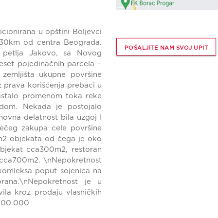
cionirana u opštini Boljevci
 30km od centra Beograda.
POŠALJITE NAM SVOJ UPIT
a petlja Jakovo, sa Novog
eset pojedinačnih parcela –
 zemljišta ukupne površine
iz prava korišćenja prebaci u
 nastalo promenom toka reke
dom. Nekada je postojalo
ovna delatnost bila uzgoj I
rečeg zakupa cele površine
m2 objekata od čega je oko
bjekat cca300m2, restoran
t cca700m2. \nNepokretnost
g komleksa poput sojenica na
orana.\nNepokretnost je u
vila kroz prodaju vlasničkih
.700.000