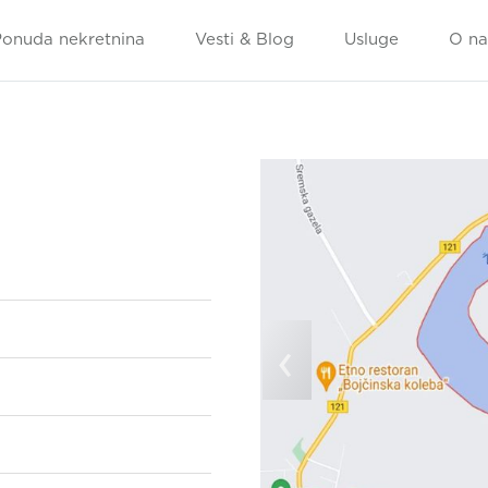
Ponuda nekretnina
Vesti & Blog
Usluge
O n
‹