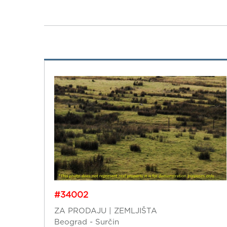
#34002
ZA PRODAJU | ZEMLJIŠTA
Beograd - Surčin