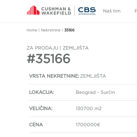
Naš tim
Home
|
Nekretnine
|
35166
ZA PRODAJU | ZEMLJIŠTA
#35166
VRSTA NEKRETNINE:
ZEMLJIŠTA
LOKACIJA:
Beograd - Surčin
VELIČINA:
130700 m2
CENA
1700000€