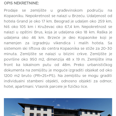
OPIS NEKRETNINE:
Prodaje se zemljište u građevinskom području na
Kopaoniku. Nepokretnost se nalazi u Brzeću. Udaljenost od
hotela Grand je oko 17 km. Beograd je udaljen oko 259 km,
Niš oko 105 km i Kruževac oko 67,4 km. Nepokretnost se
nalazi u opštini Brus, koja je udaljena oko 18 km. Raška je
udaljena oko 46 km. Brzeće je deo Kopaonike koji je
namenjen za izgradnju vikendica i malih hotela. Sa
sistemom ski liftova do centra Kopaonika se stiže za 20-30
minuta. Zemljište se nalazi u blizini crkve. Zemljište je
površine oko 950 m2, dimenzija 48 x 19 m. Zemljište ima
front ka lokalnom putu od 48m. Preko urbanističkog
dokumenta na zemljištu je moguće izgraditi objekat od oko
1200 m2 bruto (PR+2S+PS). Na zemljištu se mogu graditi
individualni stambeni objekti, odnosno objekti za odmor,
hotel, apartmani. Vlasnik parcele je fizičko lice.