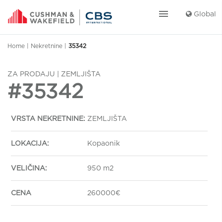
menu
Global
Home
|
Nekretnine
|
35342
ZA PRODAJU | ZEMLJIŠTA
#35342
VRSTA NEKRETNINE:
ZEMLJIŠTA
LOKACIJA:
Kopaonik
VELIČINA:
950 m2
CENA
260000€