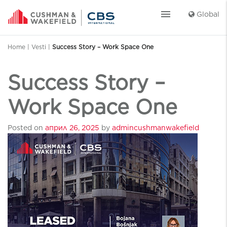
menu
Global
Home
|
Vesti
|
Success Story – Work Space One
Success Story –
Work Space One
Posted on
април 26, 2025
by
admincushmanwakefield