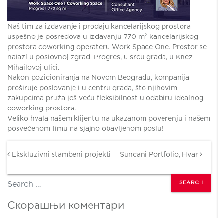
Naš tim za izdavanje i prodaju kancelarijskog prostora
uspešno je posredova u izdavanju 770 m² kancelarijskog
prostora coworking operateru Work Space One. Prostor se
nalazi u poslovnoj zgradi Progres, u srcu grada, u Knez
Mihailovoj ulici.
Nakon pozicioniranja na Novom Beogradu, kompanija
proširuje poslovanje i u centru grada, što njihovim
zakupcima pruža još veću fleksibilnost u odabiru idealnog
coworking prostora.
Veliko hvala našem klijentu na ukazanom poverenju i našem
posvećenom timu na sjajno obavljenom poslu!
Post navigation
Ekskluzivni stambeni projekti
Suncani Portfolio, Hvar
Search
Скорашњи коментари