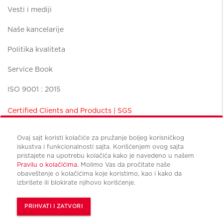
Vesti i mediji
Naše kancelarije
Politika kvaliteta
Service Book
ISO 9001 : 2015
Certified Clients and Products | SGS
Ovaj sajt koristi kolačiće za pružanje boljeg korisničkog
iskustva i funkcionalnosti sajta. Korišćenjem ovog sajta
pristajete na upotrebu kolačića kako je navedeno u našem
Pravilu o kolačićima.
Molimo Vas da pročitate naše
Uslovi korišćenja
obaveštenje o kolačićima koje koristimo, kao i kako da
Politika privatnosti
izbrišete ili blokirate njihovo korišćenje.
Upravljanje kolačićima
© Copyright Cushman & Wakefield CBS international 2022.
PRIHVATI I ZATVORI
All Rights Reserved.