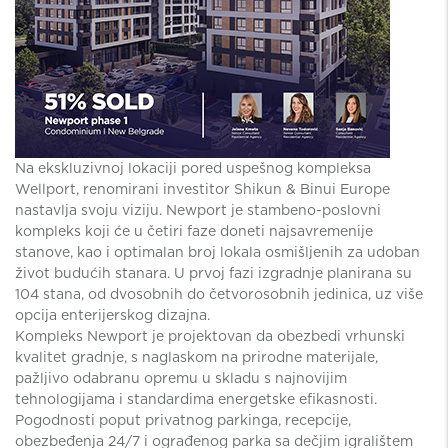
Na ekskluzivnoj lokaciji pored uspešnog kompleksa
Wellport, renomirani investitor Shikun & Binui Europe
nastavlja svoju viziju. Newport je stambeno-poslovni
kompleks koji će u četiri faze doneti najsavremenije
stanove, kao i optimalan broj lokala osmišljenih za udoban
život budućih stanara. U prvoj fazi izgradnje planirana su
104 stana, od dvosobnih do četvorosobnih jedinica, uz više
opcija enterijerskog dizajna.
Kompleks Newport je projektovan da obezbedi vrhunski
kvalitet gradnje, s naglaskom na prirodne materijale,
pažljivo odabranu opremu u skladu s najnovijim
tehnologijama i standardima energetske efikasnosti.
Pogodnosti poput privatnog parkinga, recepcije,
obezbeđenja 24/7 i ograđenog parka sa dečjim igralištem