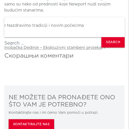
samo su neke od prednosti koje Newport nudi svojim
budućim stanarima.
Post navigation
Nazdravimo tradiciji i novim počecima
Search
Inobačka Dedinje – Ekskluzivni stambeni projekat
Скорашњи коментари
NE MOŽETE DA PRONAĐETE ONO
ŠTO VAM JE POTREBNO?
Kontaktirajte nas i mi ćemo Vam pomoći u potrazi.
KONTAKTIRAJTE NAS