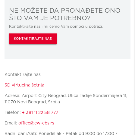
NE MOŽETE DA PRONAĐETE ONO
ŠTO VAM JE POTREBNO?
Kontaktirajte nas i mi ćemo Vam pomoći u potrazi.
KONTAKTIRAJTE NAS
Kontaktirajte nas
3D virtuelna šetnja
Adresa: Airport City Beograd, Ulica Tadije Sondermajera 11,
11070 Novi Beograd, Srbija
Telefon:
+ 381 11 22 58 777
Email:
office@cw-cbs.rs
Radni dani/sati: Ponedeljak - Petak od 9:00 do 17:00 /