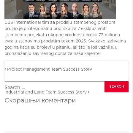
CBS International tim za prodaju stambenog prostora
pružio je profesionalnu podršku za 7 ekskluzivnih
stambenih projekata ukupne vrednosti preko 73 miliona
evra u stanovima prodatim tokom 2023. Svakako, zahvalna
godina kada su brojevi u pitanju, ali što je još važnije, u
pronalaženju savršenog doma za naše klijente!
Post navigation
Project Management Team Success Story
Search
Industrial and Land Team Success Story
Скорашњи коментари