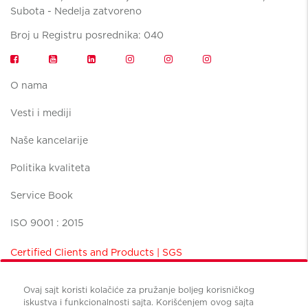
Subota - Nedelja zatvoreno
Broj u Registru posrednika: 040
O nama
Vesti i mediji
Naše kancelarije
Politika kvaliteta
Service Book
ISO 9001 : 2015
Certified Clients and Products | SGS
Ovaj sajt koristi kolačiće za pružanje boljeg korisničkog
iskustva i funkcionalnosti sajta. Korišćenjem ovog sajta