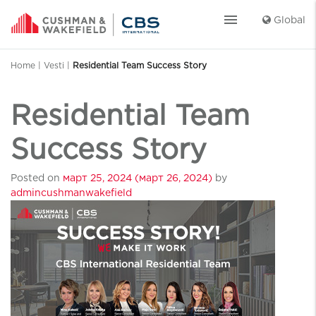
menu
Global
Home
|
Vesti
|
Residential Team Success Story
Residential Team
Success Story
Posted on
март 25, 2024
(март 26, 2024)
by
admincushmanwakefield