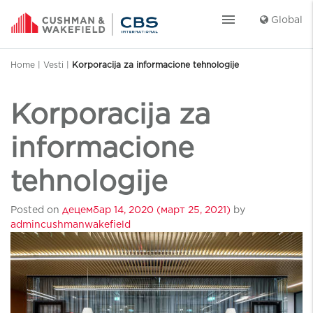
menu
Global
Home
|
Vesti
|
Korporacija za informacione tehnologije
Korporacija za
informacione
tehnologije
Posted on
децембар 14, 2020
(март 25, 2021)
by
admincushmanwakefield