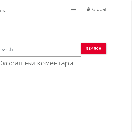
menu
Global
ama
earch
Скорашњи коментари