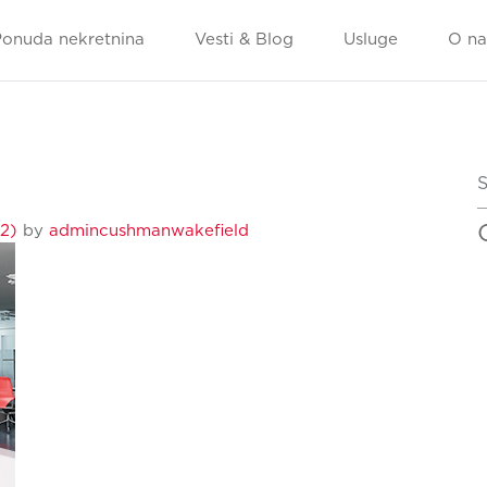
Ponuda nekretnina
Vesti & Blog
Usluge
O n
S
22)
by
admincushmanwakefield