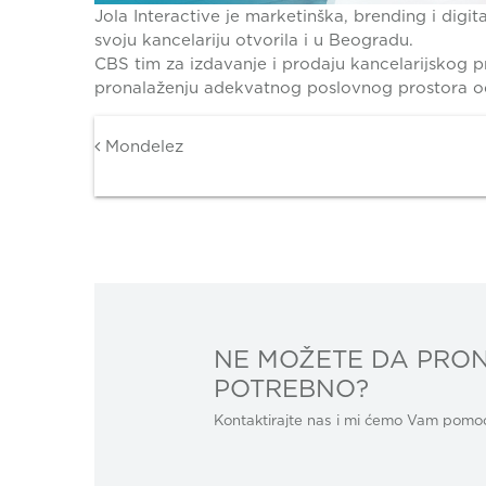
Jola Interactive je marketinška, brending i digi
svoju kancelariju otvorila i u Beogradu.
CBS tim za izdavanje i prodaju kancelarijskog p
pronalaženju adekvatnog poslovnog prostora o
Post navigation
Mondelez
NE MOŽETE DA PRON
POTREBNO?
Kontaktirajte nas i mi ćemo Vam pomoći