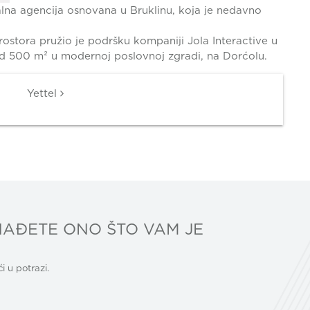
talna agencija osnovana u Bruklinu, koja je nedavno
rostora pružio je podršku kompaniji Jola Interactive u
d 500 m² u modernoj poslovnoj zgradi, na Dorćolu.
Yettel
AĐETE ONO ŠTO VAM JE
 u potrazi.