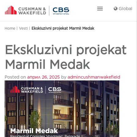
menu
Global
Home
|
Vesti
|
Ekskluzivni projekat Marmil Medak
Ekskluzivni projekat
Marmil Medak
Posted on
април 26, 2025
by
admincushmanwakefield