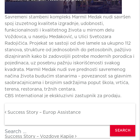
Savremeni stambeni kompleks Marmil Medak nudi savršen
spoj izuzetnog kvaliteta izgradnje, udobnosti,
funkcionalnosti i kvalitetnog života u mirnom delu
Voždovca, u naselju Medaković, u Ulici Svetozara
Radojičića. Projekat se sastoji od dve lamele sa ukupno 112
stanova, strukture od jednosobnih do petosobnih, pažljivo
dizajniranih kako bi zadovoljili potrebe modernih porodica i
pojedinaca, uz posebnu pažnju iskorišćenosti svakog
kvadrata. Marmil Medak nudi sve prednosti savremenog
načina života budućim stanarima – povezanost sa glavnim
saobraćajnicama i brojnim sadržajima poput škola, vrtića,
terena, restorana, tržnih centara.
CBS International je ekskluzivni zastupnik za prodaju.
Post navigation
Success Story – Europ Assistance
Search
Success Story – Vozdove Kapije