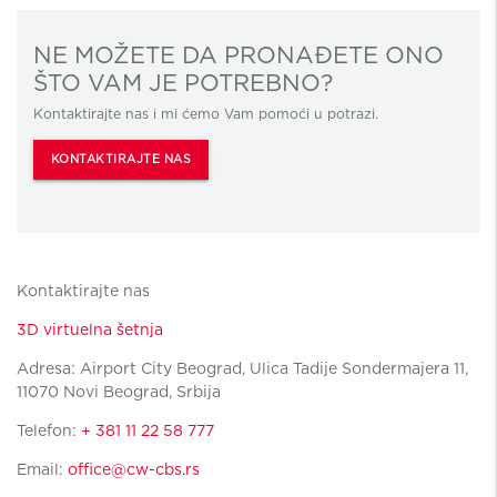
NE MOŽETE DA PRONAĐETE ONO
ŠTO VAM JE POTREBNO?
Kontaktirajte nas i mi ćemo Vam pomoći u potrazi.
KONTAKTIRAJTE NAS
Kontaktirajte nas
3D virtuelna šetnja
Adresa: Airport City Beograd, Ulica Tadije Sondermajera 11,
11070 Novi Beograd, Srbija
Telefon:
+ 381 11 22 58 777
Email:
office@cw-cbs.rs