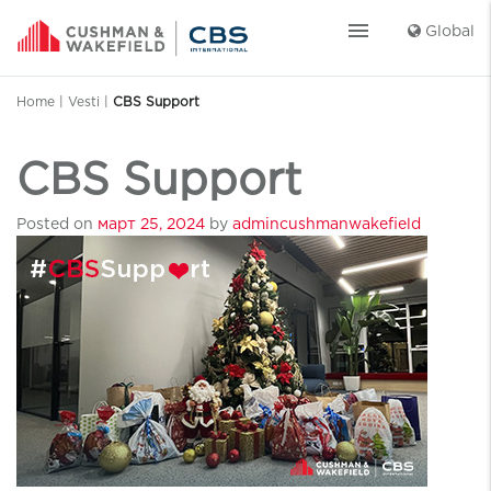
menu
Global
Home
|
Vesti
|
CBS Support
CBS Support
Posted on
март 25, 2024
by
admincushmanwakefield