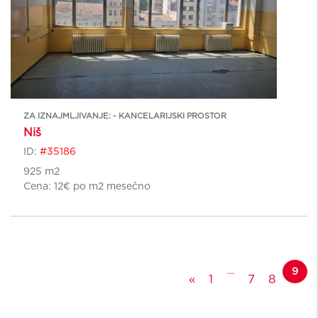
ZA IZNAJMLJIVANJE: - KANCELARIJSKI PROSTOR
Niš
ID:
#35186
925 m2
Cena:
12€ po m2 mesečno
Posts navigation
…
9
«
1
7
8