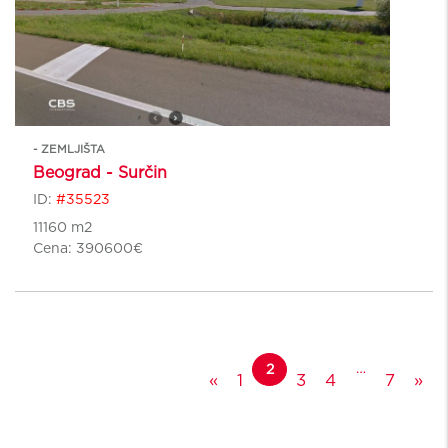
- ZEMLJIŠTA
Beograd - Surčin
ID:
#35523
11160 m2
Cena:
390600€
Posts navigation
…
2
«
1
3
4
7
»