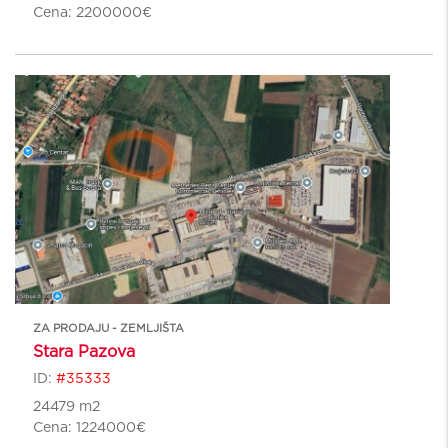
Cena:
2200000€
ZA PRODAJU - ZEMLJIŠTA
Stara Pazova
ID:
#35333
24479 m2
Cena:
1224000€