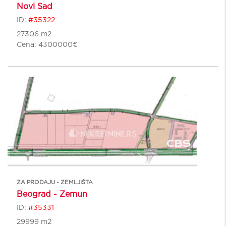
Novi Sad
ID:
#35322
27306 m2
Cena:
4300000€
ZA PRODAJU - ZEMLJIŠTA
Beograd - Zemun
ID:
#35331
29999 m2