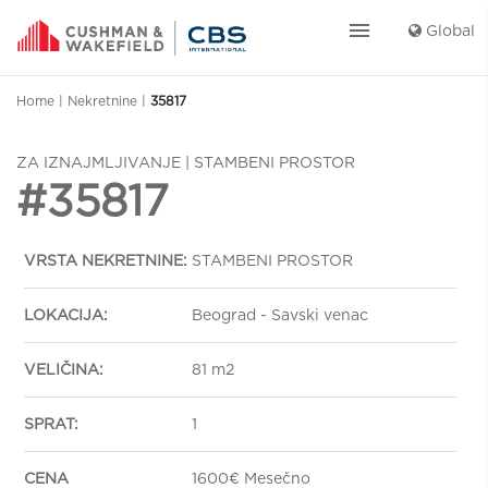
menu
Global
Home
|
Nekretnine
|
35817
ZA IZNAJMLJIVANJE | STAMBENI PROSTOR
#35817
VRSTA NEKRETNINE:
STAMBENI PROSTOR
LOKACIJA:
Beograd - Savski venac
VELIČINA:
81 m2
SPRAT:
1
CENA
1600€ Mesečno