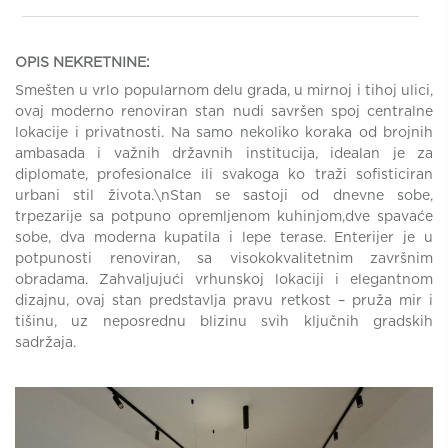
OPIS NEKRETNINE:
Smešten u vrlo popularnom delu grada, u mirnoj i tihoj ulici,
ovaj moderno renoviran stan nudi savršen spoj centralne
lokacije i privatnosti. Na samo nekoliko koraka od brojnih
ambasada i važnih državnih institucija, idealan je za
diplomate, profesionalce ili svakoga ko traži sofisticiran
urbani stil života.\nStan se sastoji od dnevne sobe,
trpezarije sa potpuno opremljenom kuhinjom,dve spavaće
sobe, dva moderna kupatila i lepe terase. Enterijer je u
potpunosti renoviran, sa visokokvalitetnim završnim
obradama. Zahvaljujući vrhunskoj lokaciji i elegantnom
dizajnu, ovaj stan predstavlja pravu retkost – pruža mir i
tišinu, uz neposrednu blizinu svih ključnih gradskih
sadržaja.