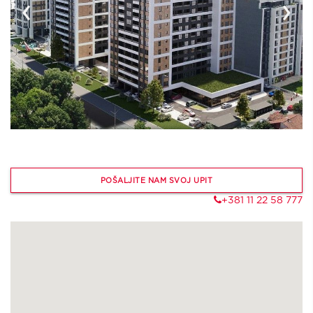
‹
›
POŠALJITE NAM SVOJ UPIT
+381 11 22 58 777