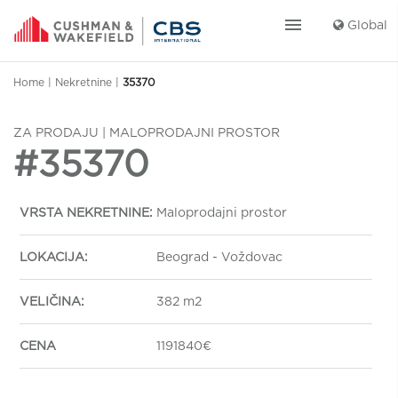
menu
Global
Home
|
Nekretnine
|
35370
ZA PRODAJU | MALOPRODAJNI PROSTOR
#35370
VRSTA NEKRETNINE:
Maloprodajni prostor
LOKACIJA:
Beograd - Voždovac
VELIČINA:
382 m2
CENA
1191840€