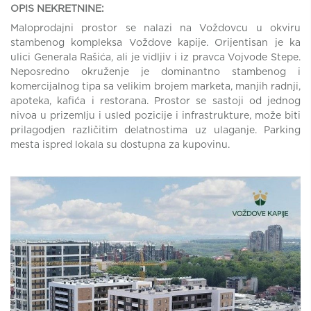
OPIS NEKRETNINE:
Maloprodajni prostor se nalazi na Voždovcu u okviru
stambenog kompleksa Voždove kapije. Orijentisan je ka
ulici Generala Rašića, ali je vidljiv i iz pravca Vojvode Stepe.
Neposredno okruženje je dominantno stambenog i
komercijalnog tipa sa velikim brojem marketa, manjih radnji,
apoteka, kafića i restorana. Prostor se sastoji od jednog
nivoa u prizemlju i usled pozicije i infrastrukture, može biti
prilagodjen različitim delatnostima uz ulaganje. Parking
mesta ispred lokala su dostupna za kupovinu.