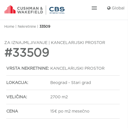
menu
Global
Home
|
Nekretnine
|
33509
ZA IZNAJMLJIVANJE | KANCELARIJSKI PROSTOR
#33509
VRSTA NEKRETNINE:
KANCELARIJSKI PROSTOR
LOKACIJA:
Beograd - Stari grad
VELIČINA:
2700 m2
CENA
15€ po m2 mesečno