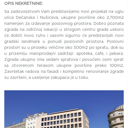
OPIS NEKRETNINE:
Sa zadovoljstvom Vam predstavljamo novi projekat na uglu
ulica Dečanska i Nušićeva, ukupne površine oko 2,700m2
namenjen za izdavanje poslovnog prostora. Dobro poznata
zgrada na odličnoj lokaciji u strogom centru grada uskoro
će dobiti novo ruho i sasvim sigurno će predstavljati novi
gradski landmark u ponudi poslovnih prostora. Poslovni
prostori su u proseku veličine oko 300m2 po spratu, dok su
u prizemlju maloprodajni sadržaji: apoteka, cafe, i pekara.
Zgrada ukupno ima sedam spratova i povučeni osmi sprat
sa otvorenom terasom ukupne površine preko 100m2.
Završetak radova na fasadi i kompletno renoviranje zgrade
su završeni, a useljenje zakupaca je u toku.