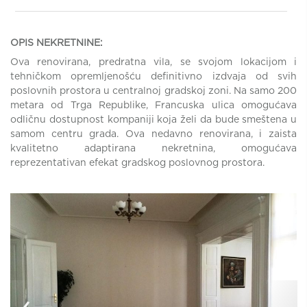
OPIS NEKRETNINE:
Ova renovirana, predratna vila, se svojom lokacijom i
tehničkom opremljenošću definitivno izdvaja od svih
poslovnih prostora u centralnoj gradskoj zoni. Na samo 200
metara od Trga Republike, Francuska ulica omogućava
odličnu dostupnost kompaniji koja želi da bude smeštena u
samom centru grada. Ova nedavno renovirana, i zaista
kvalitetno adaptirana nekretnina, omogućava
reprezentativan efekat gradskog poslovnog prostora.
‹
›