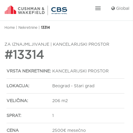
menu
Global
Home
|
Nekretnine
|
13314
ZA IZNAJMLJIVANJE | KANCELARIJSKI PROSTOR
#13314
VRSTA NEKRETNINE:
KANCELARIJSKI PROSTOR
LOKACIJA:
Beograd - Stari grad
VELIČINA:
206 m2
SPRAT:
1
CENA
2500€ mesečno