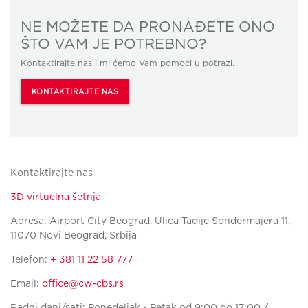
NE MOŽETE DA PRONAĐETE ONO
ŠTO VAM JE POTREBNO?
Kontaktirajte nas i mi ćemo Vam pomoći u potrazi.
KONTAKTIRAJTE NAS
Kontaktirajte nas
3D virtuelna šetnja
Adresa: Airport City Beograd, Ulica Tadije Sondermajera 11,
11070 Novi Beograd, Srbija
Telefon:
+ 381 11 22 58 777
Email:
office@cw-cbs.rs
Radni dani/sati: Ponedeljak - Petak od 9:00 do 17:00 /