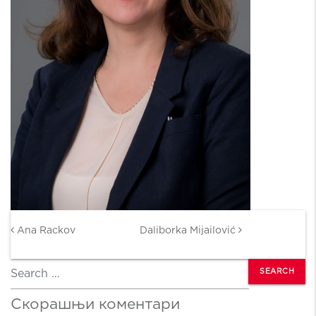
Post navigation
Ana Rackov
Daliborka Mijailović
Search
Скорашњи коментари