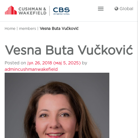
menu
Global
Home
|
members
|
Vesna Buta Vučković
Vesna Buta Vučković
Posted on
јул 26, 2018
(мај 5, 2025)
by
admincushmanwakefield