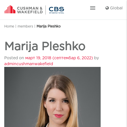
menu
Global
Home
|
members
|
Marija Pleshko
Marija Pleshko
Posted on
март 19, 2018
(септембар 6, 2022)
by
admincushmanwakefield