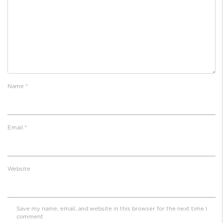
bogatstvom u oblasti nekretnina
Name
*
Email
*
Website
Save my name, email, and website in this browser for the next time I
comment