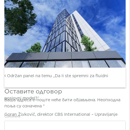
Post navigation
Održan panel na temu „Da li ste spremni za fluidni
Оставите одговор
poslovni model?“
Ваша адреса е-поште неће бити објављена.
Неопходна
поља су означена
*
Goran Živkovič, direktor CBS International – Upravljanje
Comment
*