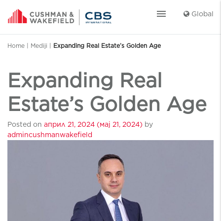
menu
Global
Home
|
Mediji
|
Expanding Real Estate’s Golden Age
Expanding Real
Estate’s Golden Age
Posted on
април 21, 2024
(мај 21, 2024)
by
admincushmanwakefield