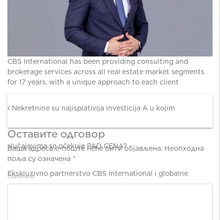
CBS International has been providing consulting and
brokerage services across all real estate market segments
for 17 years, with a unique approach to each client
Post navigation
Nekretnine su najisplativija investicija A u kojim
Оставите одговор
slučajevima se očekuje PAD CENA?
Ваша адреса е-поште неће бити објављена.
Неопходна
поља су означена
*
Ekskluzivno partnerstvo CBS International i globalne
Comment
*
grupacije Cushman & Wakefield i na tržištu Austrije