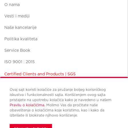
O nama
Vesti i mediji
Naše kancelarije
Politika kvaliteta
Service Book
ISO 9001 : 2015
Certified Clients and Products | SGS
Ovaj sajt koristi kolačiće za pružanje boljeg korisničkog
iskustva i funkcionalnosti sajta. Korišćenjem ovog sajta
pristajete na upotrebu kolačića kako je navedeno u našem
Pravilu o kolačićima.
Molimo Vas da pročitate naše
Uslovi korišćenja
obaveštenje o kolačićima koje koristimo, kao i kako da
Politika privatnosti
izbrišete ili blokirate njihovo korišćenje.
Upravljanje kolačićima
© Copyright Cushman & Wakefield CBS international 2022.