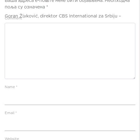
Ваша адреса е-поште неће бити објављена.
Неопходна
поља су означена
*
Goran Živković, direktor CBS International za Srbiju –
Comment
*
Tržište nekretnina ubrzano se oporavlja
Name
*
Email
*
Website