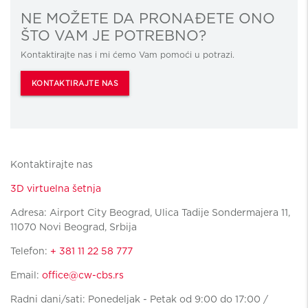
NE MOŽETE DA PRONAĐETE ONO
ŠTO VAM JE POTREBNO?
Kontaktirajte nas i mi ćemo Vam pomoći u potrazi.
KONTAKTIRAJTE NAS
Kontaktirajte nas
3D virtuelna šetnja
Adresa: Airport City Beograd, Ulica Tadije Sondermajera 11,
11070 Novi Beograd, Srbija
Telefon:
+ 381 11 22 58 777
Email:
office@cw-cbs.rs
Radni dani/sati: Ponedeljak - Petak od 9:00 do 17:00 /