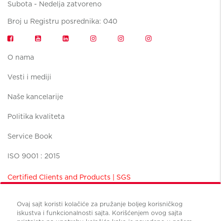
Subota - Nedelja zatvoreno
Broj u Registru posrednika: 040
O nama
Vesti i mediji
Naše kancelarije
Politika kvaliteta
Service Book
ISO 9001 : 2015
Certified Clients and Products | SGS
Ovaj sajt koristi kolačiće za pružanje boljeg korisničkog
iskustva i funkcionalnosti sajta. Korišćenjem ovog sajta