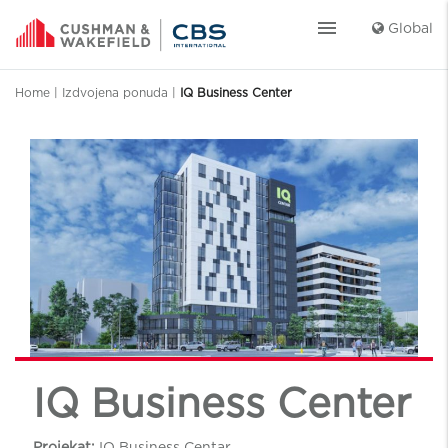
menu
Global
Home
|
Izdvojena ponuda
|
IQ Business Center
IQ Business Center
Projekat:
IQ Business Centar