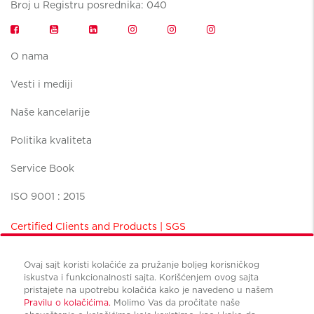
Broj u Registru posrednika: 040
O nama
Vesti i mediji
Naše kancelarije
Politika kvaliteta
Service Book
ISO 9001 : 2015
Certified Clients and Products | SGS
Ovaj sajt koristi kolačiće za pružanje boljeg korisničkog
iskustva i funkcionalnosti sajta. Korišćenjem ovog sajta
pristajete na upotrebu kolačića kako je navedeno u našem
Pravilu o kolačićima.
Molimo Vas da pročitate naše
Uslovi korišćenja