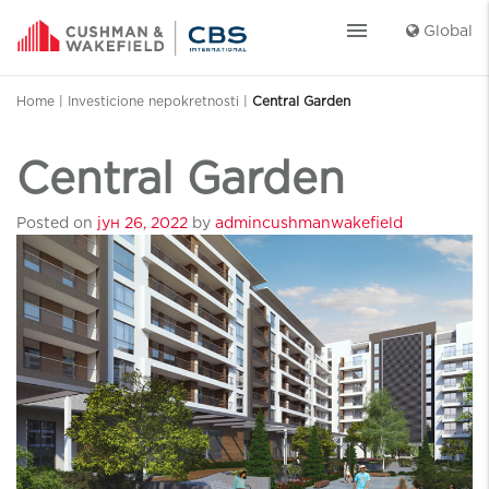
menu
Global
Home
|
Investicione nepokretnosti
|
Central Garden
Central Garden
Posted on
јун 26, 2022
by
admincushmanwakefield