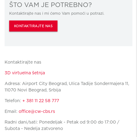
ŠTO VAM JE POTREBNO?
Kontaktirajte nas i mi ćemo Vam pomoći u potrazi.
KONTAKTIRAJTE NAS
Kontaktirajte nas
3D virtuelna šetnja
Adresa: Airport City Beograd, Ulica Tadije Sondermajera 11,
11070 Novi Beograd, Srbija
Telefon:
+ 381 11 22 58 777
Email:
office@cw-cbs.rs
Radni dani/sati: Ponedeljak - Petak od 9:00 do 17:00 /
Subota - Nedelja zatvoreno