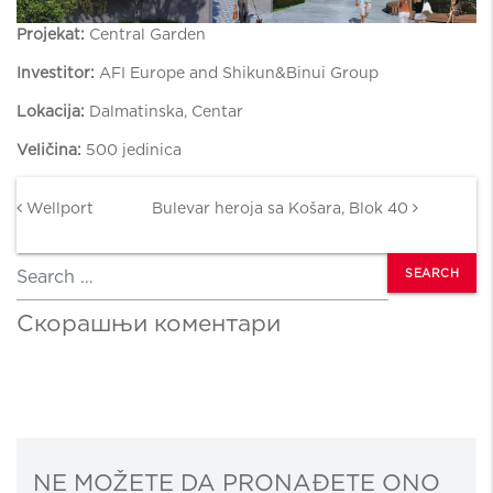
Projekat:
Central Garden
Investitor:
AFI Europe and Shikun&Binui Group
Lokacija:
Dalmatinska, Centar
Veličina:
500 jedinica
Post navigation
Wellport
Bulevar heroja sa Košara, Blok 40
Search
Скорашњи коментари
NE MOŽETE DA PRONAĐETE ONO