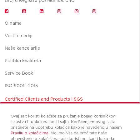
Broj u Registru posrednika: 040
O nama
Vesti i mediji
Naše kancelarije
Politika kvaliteta
Service Book
ISO 9001 : 2015
Certified Clients and Products | SGS
Ovaj sajt koristi kolačiće za pružanje boljeg korisničkog
iskustva i funkcionalnosti sajta. Korišćenjem ovog sajta
pristajete na upotrebu kolačića kako je navedeno u našem
Pravilu o kolačićima.
Molimo Vas da pročitate naše
Uslovi korišćenja
obaveštenje o kolačićima koje koristimo, kao i kako da