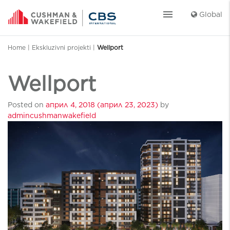
menu
Global
Home
|
Ekskluzivni projekti
|
Wellport
Wellport
Posted on
април 4, 2018
(април 23, 2023)
by
admincushmanwakefield