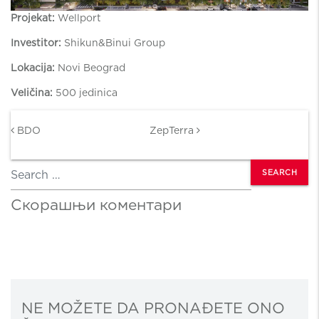
Projekat:
Wellport
Investitor:
Shikun&Binui Group
Lokacija:
Novi Beograd
Veličina:
500 jedinica
Post navigation
BDO
ZepTerra
Search
Скорашњи коментари
NE MOŽETE DA PRONAĐETE ONO