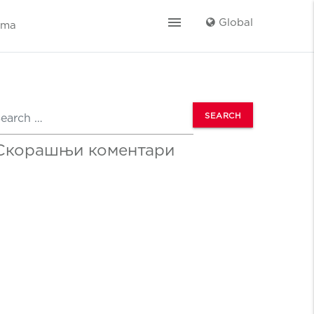
menu
Global
ama
earch
Скорашњи коментари