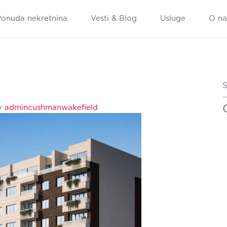
Ponuda nekretnina
Vesti & Blog
Usluge
O n
S
y
admincushmanwakefield