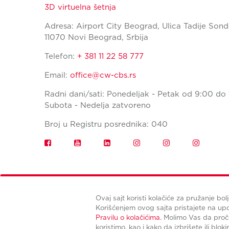
3D virtuelna šetnja
Adresa: Airport City Beograd, Ulica Tadije Sond
11070 Novi Beograd, Srbija
Telefon:
+ 381 11 22 58 777
Email:
office@cw-cbs.rs
Radni dani/sati: Ponedeljak - Petak od 9:00 do 
Subota - Nedelja zatvoreno
Broj u Registru posrednika: 040
Ovaj sajt koristi kolačiće za pružanje bol
Korišćenjem ovog sajta pristajete na u
Pravilu o kolačićima.
Molimo Vas da proči
koristimo, kao i kako da izbrišete ili bloki