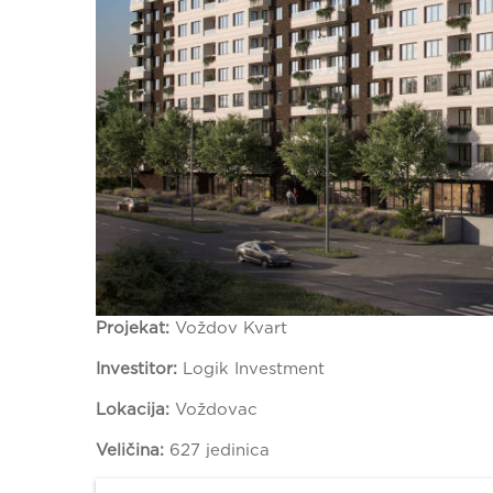
Projekat:
Voždov Kvart
Investitor:
Logik Investment
Lokacija:
Voždovac
Veličina:
627 jedinica