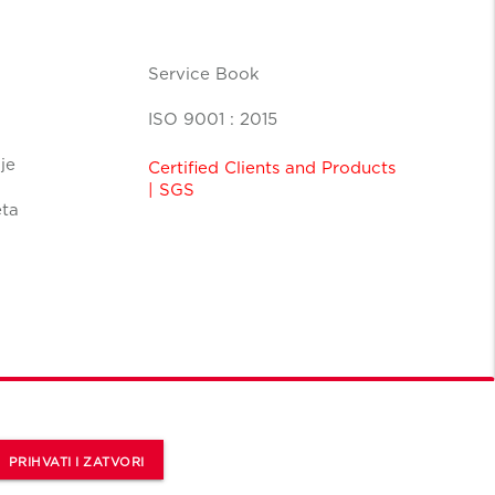
Service Book
ISO 9001 : 2015
je
Certified Clients and Products
| SGS
eta
PRIHVATI I ZATVORI