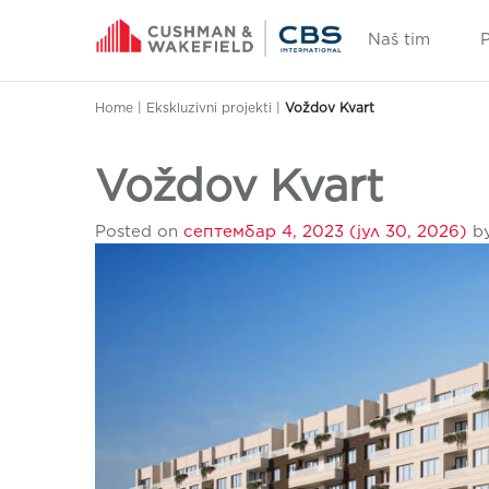
Naš tim
Home
|
Ekskluzivni projekti
|
Voždov Kvart
Voždov Kvart
Posted on
септембар 4, 2023
(јул 30, 2026)
b