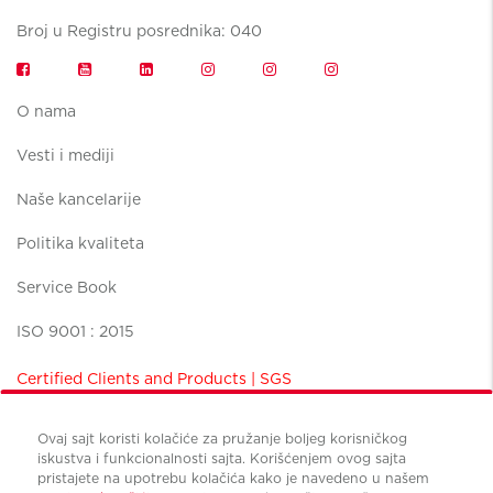
Broj u Registru posrednika: 040
O nama
Vesti i mediji
Naše kancelarije
Politika kvaliteta
Service Book
ISO 9001 : 2015
Certified Clients and Products | SGS
Ovaj sajt koristi kolačiće za pružanje boljeg korisničkog
iskustva i funkcionalnosti sajta. Korišćenjem ovog sajta
pristajete na upotrebu kolačića kako je navedeno u našem