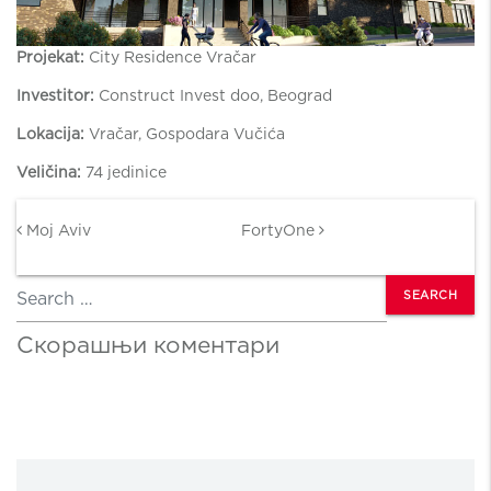
Projekat:
City Residence Vračar
Investitor:
Construct Invest doo, Beograd
Lokacija:
Vračar, Gospodara Vučića
Veličina:
74 jedinice
Post navigation
Moj Aviv
FortyOne
Search
Скорашњи коментари