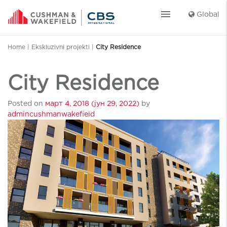
menu
Global
Home
|
Ekskluzivni projekti
|
City Residence
City Residence
Posted on
март 4, 2018
(јун 29, 2022)
by
admincushmanwakefield