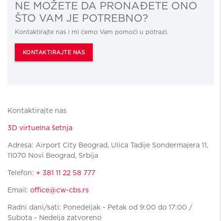
NE MOŽETE DA PRONAĐETE ONO
ŠTO VAM JE POTREBNO?
Kontaktirajte nas i mi ćemo Vam pomoći u potrazi.
KONTAKTIRAJTE NAS
Kontaktirajte nas
3D virtuelna šetnja
Adresa: Airport City Beograd, Ulica Tadije Sondermajera 11,
11070 Novi Beograd, Srbija
Telefon:
+ 381 11 22 58 777
Email:
office@cw-cbs.rs
Radni dani/sati: Ponedeljak - Petak od 9:00 do 17:00 /
Subota - Nedelja zatvoreno