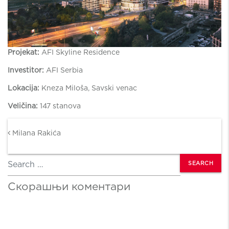
Projekat:
AFI Skyline Residence
Investitor:
AFI Serbia
Lokacija:
Kneza Miloša, Savski venac
Veličina:
147 stanova
Post navigation
Milana Rakića
Search
Скорашњи коментари