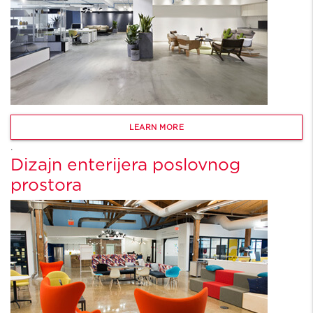
LEARN MORE
.
Dizajn enterijera poslovnog
prostora