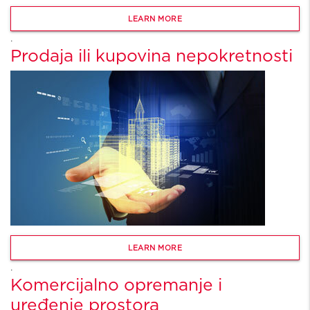
LEARN MORE
.
Prodaja ili kupovina nepokretnosti
LEARN MORE
.
Komercijalno opremanje i
uređenje prostora