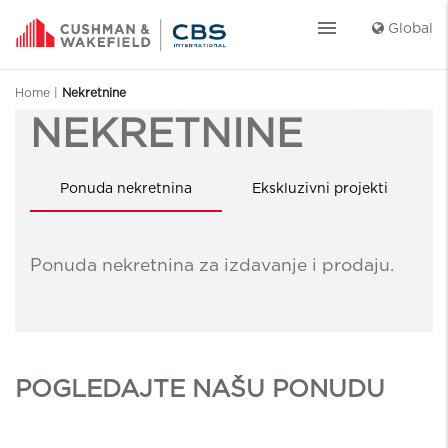
menu
Global
Home
|
Nekretnine
NEKRETNINE
Ponuda nekretnina
Ekskluzivni projekti
Izdvojena ponuda
Projekti u izgradnji
Ponuda nekretnina za izdavanje i prodaju.
POGLEDAJTE NAŠU PONUDU