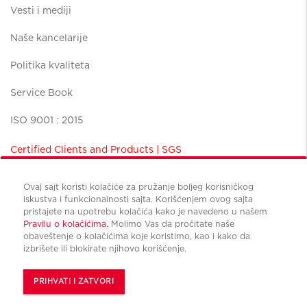
Vesti i mediji
Naše kancelarije
Politika kvaliteta
Service Book
ISO 9001 : 2015
Certified Clients and Products | SGS
Ovaj sajt koristi kolačiće za pružanje boljeg korisničkog
iskustva i funkcionalnosti sajta. Korišćenjem ovog sajta
pristajete na upotrebu kolačića kako je navedeno u našem
Pravilu o kolačićima.
Molimo Vas da pročitate naše
Uslovi korišćenja
obaveštenje o kolačićima koje koristimo, kao i kako da
Politika privatnosti
izbrišete ili blokirate njihovo korišćenje.
Upravljanje kolačićima
© Copyright Cushman & Wakefield CBS international 2022.
PRIHVATI I ZATVORI
All Rights Reserved.