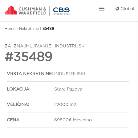
menu
Global
Home
|
Nekretnine
|
35489
ZA IZNAJMLJIVANJE | INDUSTRIJSKI
#35489
VRSTA NEKRETNINE:
INDUSTRIJSKI
LOKACIJA:
Stara Pazova
VELIČINA:
22000 m2
CENA
69800€ Mesečno