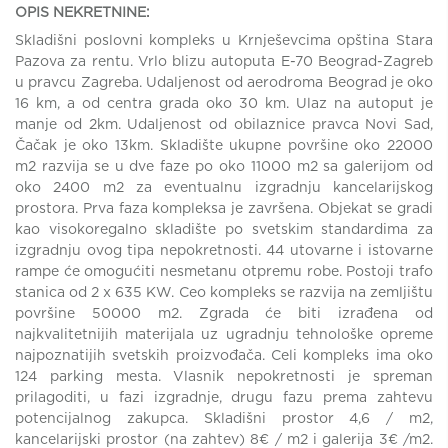
OPIS NEKRETNINE:
Skladišni poslovni kompleks u Krnješevcima opština Stara
Pazova za rentu. Vrlo blizu autoputa E-70 Beograd-Zagreb
u pravcu Zagreba. Udaljenost od aerodroma Beograd je oko
16 km, a od centra grada oko 30 km. Ulaz na autoput je
manje od 2km. Udaljenost od obilaznice pravca Novi Sad,
Čačak je oko 13km. Skladište ukupne površine oko 22000
m2 razvija se u dve faze po oko 11000 m2 sa galerijom od
oko 2400 m2 za eventualnu izgradnju kancelarijskog
prostora. Prva faza kompleksa je završena. Objekat se gradi
kao visokoregalno skladište po svetskim standardima za
izgradnju ovog tipa nepokretnosti. 44 utovarne i istovarne
rampe će omogućiti nesmetanu otpremu robe. Postoji trafo
stanica od 2 x 635 KW. Ceo kompleks se razvija na zemljištu
površine 50000 m2. Zgrada će biti izrađena od
najkvalitetnijih materijala uz ugradnju tehnološke opreme
najpoznatijih svetskih proizvođača. Celi kompleks ima oko
124 parking mesta. Vlasnik nepokretnosti je spreman
prilagoditi, u fazi izgradnje, drugu fazu prema zahtevu
potencijalnog zakupca. Skladišni prostor 4,6 / m2,
kancelarijski prostor (na zahtev) 8€ / m2 i galerija 3€ /m2.