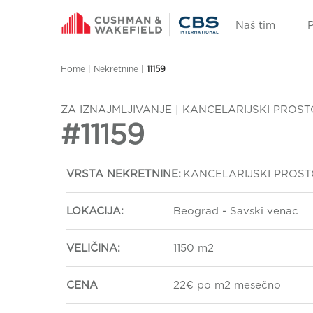
Naš tim
Home
|
Nekretnine
|
11159
ZA IZNAJMLJIVANJE | KANCELARIJSKI PROS
#11159
VRSTA NEKRETNINE:
KANCELARIJSKI PROS
LOKACIJA:
Beograd - Savski venac
VELIČINA:
1150 m2
CENA
22€ po m2 mesečno