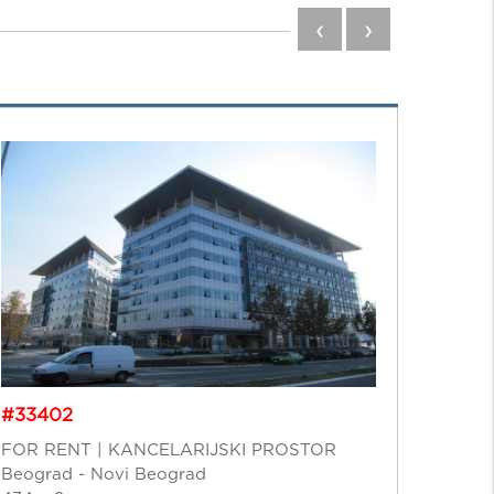
‹
›
#304
#33402
FOR R
FOR RENT | KANCELARIJSKI PROSTOR
Beogra
Beograd - Novi Beograd