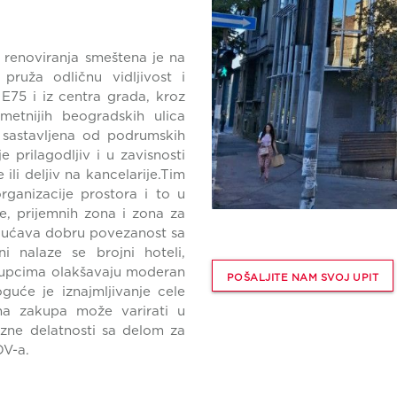
renoviranja smeštena je na
pruža odličnu vidljivost i
75 i iz centra grada, kroz
metnijih beogradskih ulica
 sastavljena od podrumskih
e prilagodljiv i u zavisnosti
li deljiv na kancelarije.Tim
rganizacije prostora i to u
e, prijemnih zona i zona za
gućava dobru povezanost sa
i nalaze se brojni hoteli,
akupcima olakšavaju moderan
POŠALJITE NAM SVOJ UPIT
guće je iznajmljivanje cele
na zakupa može varirati u
azne delatnosti sa delom za
DV-a.