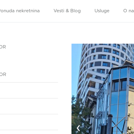
Ponuda nekretnina
Vesti & Blog
Usluge
O n
TOR
TOR
‹