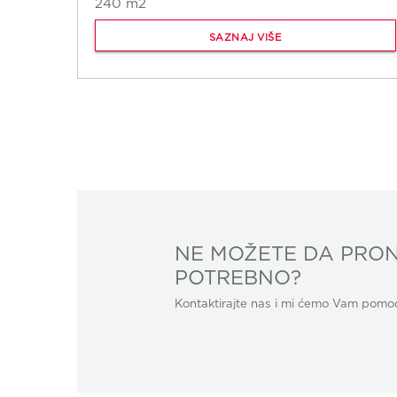
240 m2
SAZNAJ VIŠE
NE MOŽETE DA PRON
POTREBNO?
Kontaktirajte nas i mi ćemo Vam pomoći