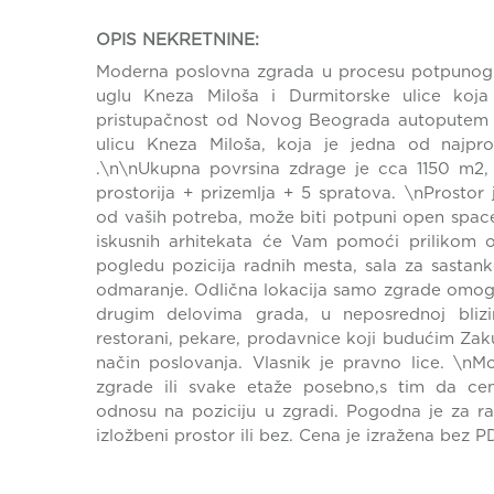
OPIS NEKRETNINE:
Moderna poslovna zgrada u procesu potpunog 
uglu Kneza Miloša i Durmitorske ulice koja 
pristupačnost od Novog Beograda autoputem E
ulicu Kneza Miloša, koja je jedna od najpro
.\n\nUkupna povrsina zdrage je cca 1150 m2,
prostorija + prizemlja + 5 spratova. \nProstor j
od vaših potreba, može biti potpuni open space i
iskusnih arhitekata će Vam pomoći prilikom o
pogledu pozicija radnih mesta, sala za sastank
odmaranje. Odlična lokacija samo zgrade omo
drugim delovima grada, u neposrednoj blizin
restorani, pekare, prodavnice koji budućim Z
način poslovanja. Vlasnik je pravno lice. \nMo
zgrade ili svake etaže posebno,s tim da ce
odnosu na poziciju u zgradi. Pogodna je za r
izložbeni prostor ili bez. Cena je izražena bez P