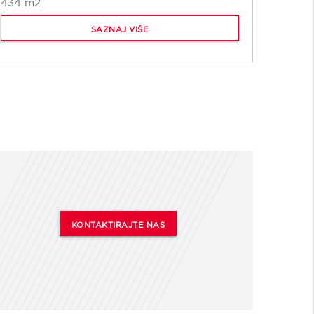
16839
434 m2
SAZNAJ VIŠE
KONTAKTIRAJTE NAS