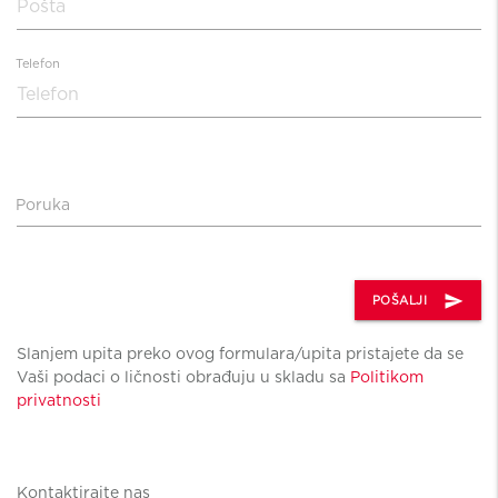
Telefon
Poruka
send
POŠALJI
Slanjem upita preko ovog formulara/upita pristajete da se
Vaši podaci o ličnosti obrađuju u skladu sa
Politikom
privatnosti
Kontaktirajte nas