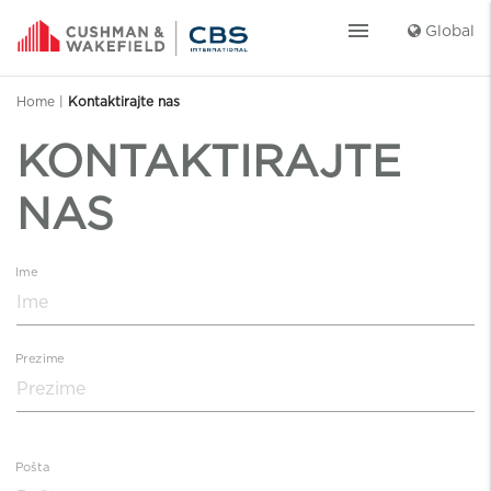
menu
Global
Home
|
Kontaktirajte nas
KONTAKTIRAJTE
NAS
Ime
Prezime
Pošta