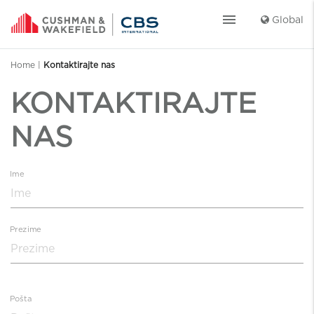
menu
Global
Home
|
Kontaktirajte nas
KONTAKTIRAJTE
NAS
Ime
Prezime
Pošta