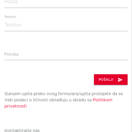
Telefon
Poruka
send
POŠALJI
Slanjem upita preko ovog formulara/upita pristajete da se
Vaši podaci o ličnosti obrađuju u skladu sa
Politikom
privatnosti
Kontaktirajte nas