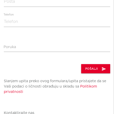
Telefon
Poruka
send
POŠALJI
Slanjem upita preko ovog formulara/upita pristajete da se
Vaši podaci o ličnosti obrađuju u skladu sa
Politikom
privatnosti
Kontaktirajte nas