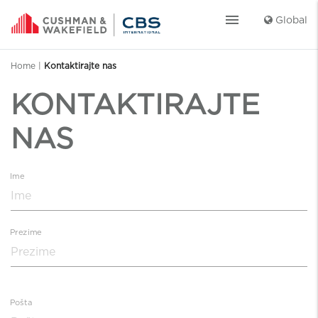
menu
Global
Home
|
Kontaktirajte nas
KONTAKTIRAJTE
NAS
Ime
Prezime
Pošta