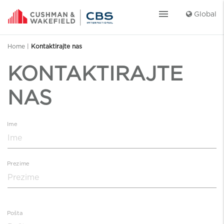
menu
Global
Home
|
Kontaktirajte nas
KONTAKTIRAJTE
NAS
Ime
Prezime
Pošta