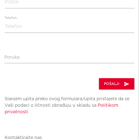
Telefon
Poruka
send
POŠALJI
Slanjem upita preko ovog formulara/upita pristajete da se
Vaši podaci o ličnosti obrađuju u skladu sa
Politikom
privatnosti
Kontaktirajte nas