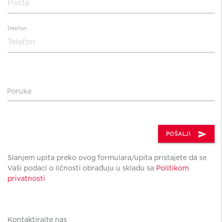
Telefon
Poruka
send
POŠALJI
Slanjem upita preko ovog formulara/upita pristajete da se
Vaši podaci o ličnosti obrađuju u skladu sa
Politikom
privatnosti
Kontaktirajte nas